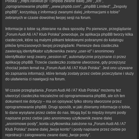
Polska”, „https://a6klub.pl” i phpBB zwane dalej „oni”, „ich”,
„oprogramowanie phpBB”, „www.phpbb.com”, „phpBB Limited”, „Zespoły
phpBB”, korzystają z informacji zwanymi dalej „informacjami o tobie”
zebranych w czasie dowolnej twojej sesji na forum.
Informacje o tobie są zbierane na dwa sposoby. Po pierwsze, przeglądanie
„Forum Audi A6 / A7 Klub Polska” powoduje, że aplikacja phpBB tworzy kilka
ciasteczek, które są małymi plikami tekstowymi pobranymi do katalogu
plików tymczasowych twojej przeglądarki. Pierwsze dwa ciasteczka
zawierają identyfikator użytkownika zwany „user-id” i anonimowy
identyfikator sesji zwany „session-id”, automatycznie przyznane ci przez
aplikację phpBB. Trzecie ciasteczko zostanie utworzone, gdy przejrzysz
chociaż jeden temat na „Forum Audi A6 / A7 Klub Polska”. Jest ono używane
do zapisania informacji, które tematy zostały przez ciebie przeczytane i służy
do ułatwienia ci nawigacji na forum.
W czasie przeglądania „Forum Audi A6 / A7 Klub Polska” możemy też
utworzyć ciasteczka niezależne od oprogramowania phpBB, ale ich ten
dokument nie dotyczy – ma on opisywać tylko strony stworzone przez
oprogramowanie phpBB. Drugi sposób, w jaki zbieramy informacje o tobie,
to dane wysyłane przez ciebie do nas. Mogą być to między innymi posty
napisane przez ciebie jako anonimowy użytkownik zwane dalej
„anonimowe posty”, konta użytkownika założone na „Forum Audi A6 / A7
Klub Polska” zwane dalej „twoje konto” i posty napisane przez ciebie po
rejestracji i zalogowaniu zwane dalej „twoje posty”.