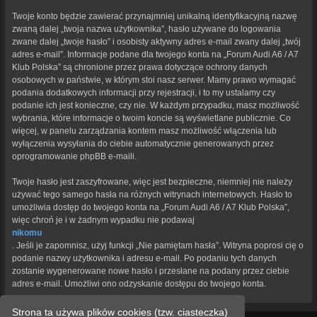
Twoje konto będzie zawierać przynajmniej unikalną identyfikacyjną nazwę
zwaną dalej „twoja nazwa użytkownika”, hasło używane do logowania
zwane dalej „twoje hasło” i osobisty aktywny adres e-mail zwany dalej „twój
adres e-mail”. Informacje podane dla twojego konta na „Forum Audi A6 / A7
Klub Polska” są chronione przez prawa dotyczące ochrony danych
osobowych w państwie, w którym stoi nasz serwer. Mamy prawo wymagać
podania dodatkowych informacji przy rejestracji, i to my ustalamy czy
podanie ich jest konieczne, czy nie. W każdym przypadku, masz możliwość
wybrania, które informacje o twoim koncie są wyświetlane publicznie. Co
więcej, w panelu zarządzania kontem masz możliwość włączenia lub
wyłączenia wysyłania do ciebie automatycznie generowanych przez
oprogramowanie phpBB e-maili.
Twoje hasło jest zaszyfrowane, więc jest bezpieczne, niemniej nie należy
używać tego samego hasła na różnych witrynach internetowych. Hasło to
umożliwia dostęp do twojego konta na „Forum Audi A6 / A7 Klub Polska”,
więc chroń je i w żadnym wypadku nie podawaj
nikomu
. Jeśli je zapomnisz, użyj funkcji „Nie pamiętam hasła”. Witryna poprosi cię o
podanie nazwy użytkownika i adresu e-mail. Po podaniu tych danych
zostanie wygenerowane nowe hasło i przesłane na podany przez ciebie
adres e-mail. Umożliwi ono odzyskanie dostępu do twojego konta.
Strona ta używa plików cookies (tzw. ciasteczka)