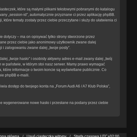
ciasteczek, które są małymi plikami tekstowymi pobranymi do katalogu
wany „session-id”, automatycznie przyznane ci przez aplikację phpBB.
 które tematy zostały przez ciebie przeczytane i służy do ułatwienia ci
e dotyczy – ma on opisywać tylko strony stworzone przez
isane przez ciebie jako anonimowy użytkownik zwane dalej
i i zalogowaniu zwane dalej „twoje posty”.
ej „twoje hasło” i osobisty aktywny adres e-mail zwany dalej „twój
ch w państwie, w którym stoi nasz serwer. Mamy prawo wymagać
, które informacje o twoim koncie są wyświetlane publicznie. Co
ie phpBB e-maili.
iwia dostęp do twojego konta na „Forum Audi A6 / A7 Klub Polska”,
tanie wygenerowane nowe hasło i przesłane na podany przez ciebie
rona główna
Usuń ciasteczka witryny
Strefa czasowa
UTC+02:00