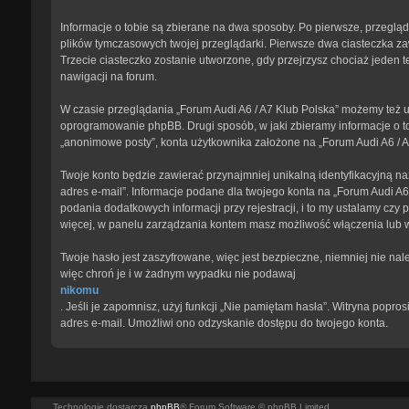
Informacje o tobie są zbierane na dwa sposoby. Po pierwsze, przegląd
plików tymczasowych twojej przeglądarki. Pierwsze dwa ciasteczka zawi
Trzecie ciasteczko zostanie utworzone, gdy przejrzysz chociaż jeden te
nawigacji na forum.
W czasie przeglądania „Forum Audi A6 / A7 Klub Polska” możemy też u
oprogramowanie phpBB. Drugi sposób, w jaki zbieramy informacje o to
„anonimowe posty”, konta użytkownika założone na „Forum Audi A6 / A7 
Twoje konto będzie zawierać przynajmniej unikalną identyfikacyjną na
adres e-mail”. Informacje podane dla twojego konta na „Forum Audi 
podania dodatkowych informacji przy rejestracji, i to my ustalamy czy
więcej, w panelu zarządzania kontem masz możliwość włączenia lub 
Twoje hasło jest zaszyfrowane, więc jest bezpieczne, niemniej nie na
więc chroń je i w żadnym wypadku nie podawaj
nikomu
. Jeśli je zapomnisz, użyj funkcji „Nie pamiętam hasła”. Witryna pop
adres e-mail. Umożliwi ono odzyskanie dostępu do twojego konta.
Technologię dostarcza
phpBB
® Forum Software © phpBB Limited