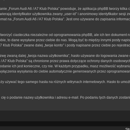
anie „Forum Audi A6 / A7 Klub Polska” powoduje, że aplikacja phpBB tworzy kilka 
erają identyfikator użytkownika zwany „user-id” i anonimowy identyfikator sesji z
mat na „Forum Audi A6 / A7 Klub Polska”. Jest ono używane do zapisania informacji,
tworzyć ciasteczka niezależne od oprogramowania phpBB, ale ich ten dokument ni
bie, to dane wysyłane przez ciebie do nas. Mogą być to między innymi posty nap
Klub Polska” zwane dalej „twoje konto” i posty napisane przez ciebie po rejestracj
zwę zwaną dalej „twoja nazwa użytkownika”, hasło używane do logowania zwane dal
A6 / A7 Klub Polska” są chronione przez prawa dotyczące ochrony danych osobowy
 podanie ich jest konieczne, czy nie. W każdym przypadku, masz możliwość wybrania
wyłączenia wysyłania do ciebie automatycznie generowanych przez oprogramowan
leży używać tego samego hasła na różnych witrynach internetowych. Hasło to umożl
rosi cię o podanie nazwy użytkownika i adresu e-mail. Po podaniu tych danych zos
St