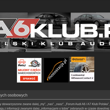
anych osobowych
my stowarzyszone zwane dalej „my”, „nas”, „nasz”, „Forum Audi A6 / A7 Klub Polska”, 
ą z informacji zwanymi dalej „informacjami o tobie” zebranych w czasie dowolnej t