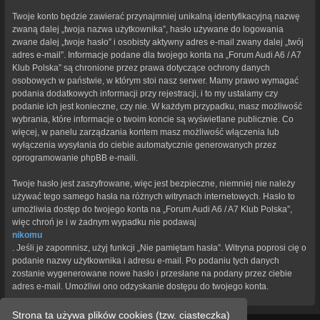
Twoje konto będzie zawierać przynajmniej unikalną identyfikacyjną nazwę
zwaną dalej „twoja nazwa użytkownika”, hasło używane do logowania
zwane dalej „twoje hasło” i osobisty aktywny adres e-mail zwany dalej „twój
adres e-mail”. Informacje podane dla twojego konta na „Forum Audi A6 / A7
Klub Polska” są chronione przez prawa dotyczące ochrony danych
osobowych w państwie, w którym stoi nasz serwer. Mamy prawo wymagać
podania dodatkowych informacji przy rejestracji, i to my ustalamy czy
podanie ich jest konieczne, czy nie. W każdym przypadku, masz możliwość
wybrania, które informacje o twoim koncie są wyświetlane publicznie. Co
więcej, w panelu zarządzania kontem masz możliwość włączenia lub
wyłączenia wysyłania do ciebie automatycznie generowanych przez
oprogramowanie phpBB e-maili.
Twoje hasło jest zaszyfrowane, więc jest bezpieczne, niemniej nie należy
używać tego samego hasła na różnych witrynach internetowych. Hasło to
umożliwia dostęp do twojego konta na „Forum Audi A6 / A7 Klub Polska”,
więc chroń je i w żadnym wypadku nie podawaj
nikomu
. Jeśli je zapomnisz, użyj funkcji „Nie pamiętam hasła”. Witryna poprosi cię o
podanie nazwy użytkownika i adresu e-mail. Po podaniu tych danych
zostanie wygenerowane nowe hasło i przesłane na podany przez ciebie
adres e-mail. Umożliwi ono odzyskanie dostępu do twojego konta.
Strona ta używa plików cookies (tzw. ciasteczka)