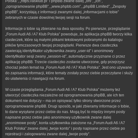
Polska”, „https://a6klub.pl” i phpBB zwane dalej „oni”, „ich”,
„oprogramowanie phpBB”, „www.phpbb.com”, „phpBB Limited”, „Zespoły
phpBB”, korzystają z informacji zwanymi dalej „informacjami o tobie”
zebranych w czasie dowolnej twojej sesji na forum.
Informacje o tobie są zbierane na dwa sposoby. Po pierwsze, przeglądanie
„Forum Audi A6 / A7 Klub Polska” powoduje, że aplikacja phpBB tworzy kilka
ciasteczek, które są małymi plikami tekstowymi pobranymi do katalogu
plików tymczasowych twojej przeglądarki. Pierwsze dwa ciasteczka
zawierają identyfikator użytkownika zwany „user-id” i anonimowy
identyfikator sesji zwany „session-id”, automatycznie przyznane ci przez
aplikację phpBB. Trzecie ciasteczko zostanie utworzone, gdy przejrzysz
chociaż jeden temat na „Forum Audi A6 / A7 Klub Polska”. Jest ono używane
do zapisania informacji, które tematy zostały przez ciebie przeczytane i służy
do ułatwienia ci nawigacji na forum.
W czasie przeglądania „Forum Audi A6 / A7 Klub Polska” możemy też
utworzyć ciasteczka niezależne od oprogramowania phpBB, ale ich ten
dokument nie dotyczy – ma on opisywać tylko strony stworzone przez
oprogramowanie phpBB. Drugi sposób, w jaki zbieramy informacje o tobie,
to dane wysyłane przez ciebie do nas. Mogą być to między innymi posty
napisane przez ciebie jako anonimowy użytkownik zwane dalej
„anonimowe posty”, konta użytkownika założone na „Forum Audi A6 / A7
Klub Polska” zwane dalej „twoje konto” i posty napisane przez ciebie po
rejestracji i zalogowaniu zwane dalej „twoje posty”.