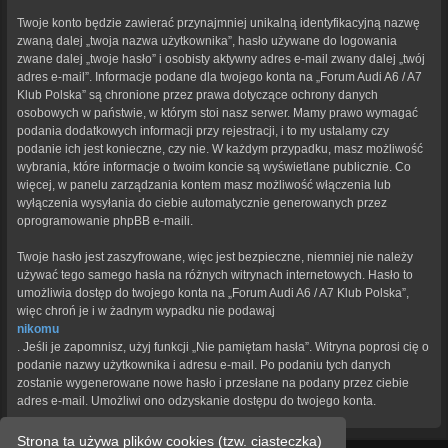
Twoje konto będzie zawierać przynajmniej unikalną identyfikacyjną nazwę
zwaną dalej „twoja nazwa użytkownika”, hasło używane do logowania
zwane dalej „twoje hasło” i osobisty aktywny adres e-mail zwany dalej „twój
adres e-mail”. Informacje podane dla twojego konta na „Forum Audi A6 / A7
Klub Polska” są chronione przez prawa dotyczące ochrony danych
osobowych w państwie, w którym stoi nasz serwer. Mamy prawo wymagać
podania dodatkowych informacji przy rejestracji, i to my ustalamy czy
podanie ich jest konieczne, czy nie. W każdym przypadku, masz możliwość
wybrania, które informacje o twoim koncie są wyświetlane publicznie. Co
więcej, w panelu zarządzania kontem masz możliwość włączenia lub
wyłączenia wysyłania do ciebie automatycznie generowanych przez
oprogramowanie phpBB e-maili.
Twoje hasło jest zaszyfrowane, więc jest bezpieczne, niemniej nie należy
używać tego samego hasła na różnych witrynach internetowych. Hasło to
umożliwia dostęp do twojego konta na „Forum Audi A6 / A7 Klub Polska”,
więc chroń je i w żadnym wypadku nie podawaj
nikomu
. Jeśli je zapomnisz, użyj funkcji „Nie pamiętam hasła”. Witryna poprosi cię o
podanie nazwy użytkownika i adresu e-mail. Po podaniu tych danych
zostanie wygenerowane nowe hasło i przesłane na podany przez ciebie
adres e-mail. Umożliwi ono odzyskanie dostępu do twojego konta.
Strona ta używa plików cookies (tzw. ciasteczka)