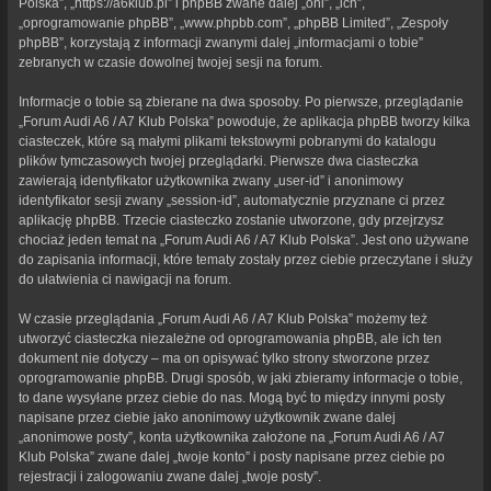
Polska”, „https://a6klub.pl” i phpBB zwane dalej „oni”, „ich”,
„oprogramowanie phpBB”, „www.phpbb.com”, „phpBB Limited”, „Zespoły
phpBB”, korzystają z informacji zwanymi dalej „informacjami o tobie”
zebranych w czasie dowolnej twojej sesji na forum.
Informacje o tobie są zbierane na dwa sposoby. Po pierwsze, przeglądanie
„Forum Audi A6 / A7 Klub Polska” powoduje, że aplikacja phpBB tworzy kilka
ciasteczek, które są małymi plikami tekstowymi pobranymi do katalogu
plików tymczasowych twojej przeglądarki. Pierwsze dwa ciasteczka
zawierają identyfikator użytkownika zwany „user-id” i anonimowy
identyfikator sesji zwany „session-id”, automatycznie przyznane ci przez
aplikację phpBB. Trzecie ciasteczko zostanie utworzone, gdy przejrzysz
chociaż jeden temat na „Forum Audi A6 / A7 Klub Polska”. Jest ono używane
do zapisania informacji, które tematy zostały przez ciebie przeczytane i służy
do ułatwienia ci nawigacji na forum.
W czasie przeglądania „Forum Audi A6 / A7 Klub Polska” możemy też
utworzyć ciasteczka niezależne od oprogramowania phpBB, ale ich ten
dokument nie dotyczy – ma on opisywać tylko strony stworzone przez
oprogramowanie phpBB. Drugi sposób, w jaki zbieramy informacje o tobie,
to dane wysyłane przez ciebie do nas. Mogą być to między innymi posty
napisane przez ciebie jako anonimowy użytkownik zwane dalej
„anonimowe posty”, konta użytkownika założone na „Forum Audi A6 / A7
Klub Polska” zwane dalej „twoje konto” i posty napisane przez ciebie po
rejestracji i zalogowaniu zwane dalej „twoje posty”.