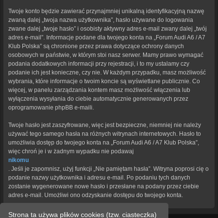
Twoje konto będzie zawierać przynajmniej unikalną identyfikacyjną nazwę
zwaną dalej „twoja nazwa użytkownika”, hasło używane do logowania
zwane dalej „twoje hasło” i osobisty aktywny adres e-mail zwany dalej „twój
adres e-mail”. Informacje podane dla twojego konta na „Forum Audi A6 / A7
Klub Polska” są chronione przez prawa dotyczące ochrony danych
osobowych w państwie, w którym stoi nasz serwer. Mamy prawo wymagać
podania dodatkowych informacji przy rejestracji, i to my ustalamy czy
podanie ich jest konieczne, czy nie. W każdym przypadku, masz możliwość
wybrania, które informacje o twoim koncie są wyświetlane publicznie. Co
więcej, w panelu zarządzania kontem masz możliwość włączenia lub
wyłączenia wysyłania do ciebie automatycznie generowanych przez
oprogramowanie phpBB e-maili.
Twoje hasło jest zaszyfrowane, więc jest bezpieczne, niemniej nie należy
używać tego samego hasła na różnych witrynach internetowych. Hasło to
umożliwia dostęp do twojego konta na „Forum Audi A6 / A7 Klub Polska”,
więc chroń je i w żadnym wypadku nie podawaj
nikomu
. Jeśli je zapomnisz, użyj funkcji „Nie pamiętam hasła”. Witryna poprosi cię o
podanie nazwy użytkownika i adresu e-mail. Po podaniu tych danych
zostanie wygenerowane nowe hasło i przesłane na podany przez ciebie
adres e-mail. Umożliwi ono odzyskanie dostępu do twojego konta.
Strona ta używa plików cookies (tzw. ciasteczka)