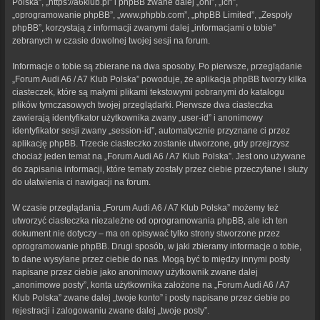
Polska”, „https://a6klub.pl” i phpBB zwane dalej „oni”, „ich”,
„oprogramowanie phpBB”, „www.phpbb.com”, „phpBB Limited”, „Zespoły
phpBB”, korzystają z informacji zwanymi dalej „informacjami o tobie”
zebranych w czasie dowolnej twojej sesji na forum.
Informacje o tobie są zbierane na dwa sposoby. Po pierwsze, przeglądanie
„Forum Audi A6 / A7 Klub Polska” powoduje, że aplikacja phpBB tworzy kilka
ciasteczek, które są małymi plikami tekstowymi pobranymi do katalogu
plików tymczasowych twojej przeglądarki. Pierwsze dwa ciasteczka
zawierają identyfikator użytkownika zwany „user-id” i anonimowy
identyfikator sesji zwany „session-id”, automatycznie przyznane ci przez
aplikację phpBB. Trzecie ciasteczko zostanie utworzone, gdy przejrzysz
chociaż jeden temat na „Forum Audi A6 / A7 Klub Polska”. Jest ono używane
do zapisania informacji, które tematy zostały przez ciebie przeczytane i służy
do ułatwienia ci nawigacji na forum.
W czasie przeglądania „Forum Audi A6 / A7 Klub Polska” możemy też
utworzyć ciasteczka niezależne od oprogramowania phpBB, ale ich ten
dokument nie dotyczy – ma on opisywać tylko strony stworzone przez
oprogramowanie phpBB. Drugi sposób, w jaki zbieramy informacje o tobie,
to dane wysyłane przez ciebie do nas. Mogą być to między innymi posty
napisane przez ciebie jako anonimowy użytkownik zwane dalej
„anonimowe posty”, konta użytkownika założone na „Forum Audi A6 / A7
Klub Polska” zwane dalej „twoje konto” i posty napisane przez ciebie po
rejestracji i zalogowaniu zwane dalej „twoje posty”.