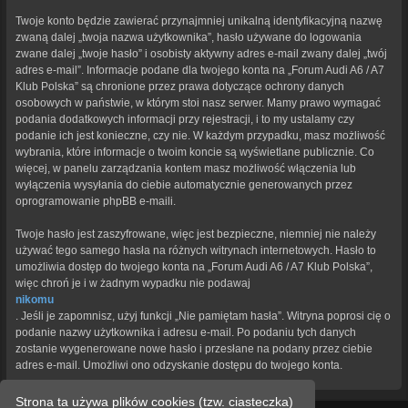
Twoje konto będzie zawierać przynajmniej unikalną identyfikacyjną nazwę
zwaną dalej „twoja nazwa użytkownika”, hasło używane do logowania
zwane dalej „twoje hasło” i osobisty aktywny adres e-mail zwany dalej „twój
adres e-mail”. Informacje podane dla twojego konta na „Forum Audi A6 / A7
Klub Polska” są chronione przez prawa dotyczące ochrony danych
osobowych w państwie, w którym stoi nasz serwer. Mamy prawo wymagać
podania dodatkowych informacji przy rejestracji, i to my ustalamy czy
podanie ich jest konieczne, czy nie. W każdym przypadku, masz możliwość
wybrania, które informacje o twoim koncie są wyświetlane publicznie. Co
więcej, w panelu zarządzania kontem masz możliwość włączenia lub
wyłączenia wysyłania do ciebie automatycznie generowanych przez
oprogramowanie phpBB e-maili.
Twoje hasło jest zaszyfrowane, więc jest bezpieczne, niemniej nie należy
używać tego samego hasła na różnych witrynach internetowych. Hasło to
umożliwia dostęp do twojego konta na „Forum Audi A6 / A7 Klub Polska”,
więc chroń je i w żadnym wypadku nie podawaj
nikomu
. Jeśli je zapomnisz, użyj funkcji „Nie pamiętam hasła”. Witryna poprosi cię o
podanie nazwy użytkownika i adresu e-mail. Po podaniu tych danych
zostanie wygenerowane nowe hasło i przesłane na podany przez ciebie
adres e-mail. Umożliwi ono odzyskanie dostępu do twojego konta.
Strona ta używa plików cookies (tzw. ciasteczka)