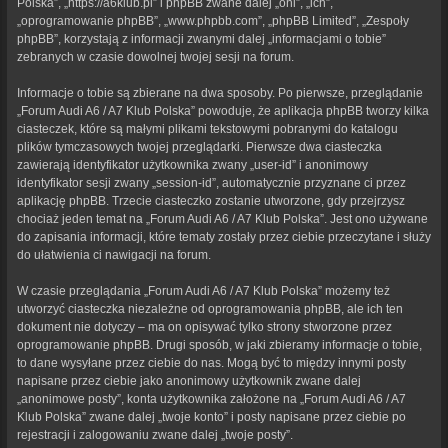
Polska”, „https://a6klub.pl” i phpBB zwane dalej „oni”, „ich”,
„oprogramowanie phpBB”, „www.phpbb.com”, „phpBB Limited”, „Zespoły
phpBB”, korzystają z informacji zwanymi dalej „informacjami o tobie”
zebranych w czasie dowolnej twojej sesji na forum.
Informacje o tobie są zbierane na dwa sposoby. Po pierwsze, przeglądanie
„Forum Audi A6 / A7 Klub Polska” powoduje, że aplikacja phpBB tworzy kilka
ciasteczek, które są małymi plikami tekstowymi pobranymi do katalogu
plików tymczasowych twojej przeglądarki. Pierwsze dwa ciasteczka
zawierają identyfikator użytkownika zwany „user-id” i anonimowy
identyfikator sesji zwany „session-id”, automatycznie przyznane ci przez
aplikację phpBB. Trzecie ciasteczko zostanie utworzone, gdy przejrzysz
chociaż jeden temat na „Forum Audi A6 / A7 Klub Polska”. Jest ono używane
do zapisania informacji, które tematy zostały przez ciebie przeczytane i służy
do ułatwienia ci nawigacji na forum.
W czasie przeglądania „Forum Audi A6 / A7 Klub Polska” możemy też
utworzyć ciasteczka niezależne od oprogramowania phpBB, ale ich ten
dokument nie dotyczy – ma on opisywać tylko strony stworzone przez
oprogramowanie phpBB. Drugi sposób, w jaki zbieramy informacje o tobie,
to dane wysyłane przez ciebie do nas. Mogą być to między innymi posty
napisane przez ciebie jako anonimowy użytkownik zwane dalej
„anonimowe posty”, konta użytkownika założone na „Forum Audi A6 / A7
Klub Polska” zwane dalej „twoje konto” i posty napisane przez ciebie po
rejestracji i zalogowaniu zwane dalej „twoje posty”.