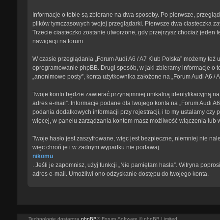
Informacje o tobie są zbierane na dwa sposoby. Po pierwsze, przegląd
plików tymczasowych twojej przeglądarki. Pierwsze dwa ciasteczka zawi
Trzecie ciasteczko zostanie utworzone, gdy przejrzysz chociaż jeden te
nawigacji na forum.
W czasie przeglądania „Forum Audi A6 / A7 Klub Polska” możemy też u
oprogramowanie phpBB. Drugi sposób, w jaki zbieramy informacje o to
„anonimowe posty”, konta użytkownika założone na „Forum Audi A6 / A7 
Twoje konto będzie zawierać przynajmniej unikalną identyfikacyjną na
adres e-mail”. Informacje podane dla twojego konta na „Forum Audi 
podania dodatkowych informacji przy rejestracji, i to my ustalamy czy
więcej, w panelu zarządzania kontem masz możliwość włączenia lub 
Twoje hasło jest zaszyfrowane, więc jest bezpieczne, niemniej nie na
więc chroń je i w żadnym wypadku nie podawaj
nikomu
. Jeśli je zapomnisz, użyj funkcji „Nie pamiętam hasła”. Witryna pop
adres e-mail. Umożliwi ono odzyskanie dostępu do twojego konta.
Technologię dostarcza
phpBB
® Forum Software © phpBB Limited