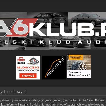
anych osobowych
my stowarzyszone zwane dalej „my”, „nas”, „nasz”, „Forum Audi A6 / A7 Klub Polska”, 
ą z informacji zwanymi dalej „informacjami o tobie” zebranych w czasie dowolnej t