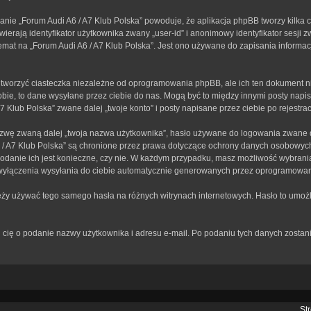
anie „Forum Audi A6 / A7 Klub Polska” powoduje, że aplikacja phpBB tworzy kilka 
erają identyfikator użytkownika zwany „user-id” i anonimowy identyfikator sesji z
mat na „Forum Audi A6 / A7 Klub Polska”. Jest ono używane do zapisania informacji,
tworzyć ciasteczka niezależne od oprogramowania phpBB, ale ich ten dokument ni
bie, to dane wysyłane przez ciebie do nas. Mogą być to między innymi posty nap
Klub Polska” zwane dalej „twoje konto” i posty napisane przez ciebie po rejestracj
zwę zwaną dalej „twoja nazwa użytkownika”, hasło używane do logowania zwane dal
A6 / A7 Klub Polska” są chronione przez prawa dotyczące ochrony danych osobowy
 podanie ich jest konieczne, czy nie. W każdym przypadku, masz możliwość wybrania
wyłączenia wysyłania do ciebie automatycznie generowanych przez oprogramowan
leży używać tego samego hasła na różnych witrynach internetowych. Hasło to umożl
rosi cię o podanie nazwy użytkownika i adresu e-mail. Po podaniu tych danych zos
St