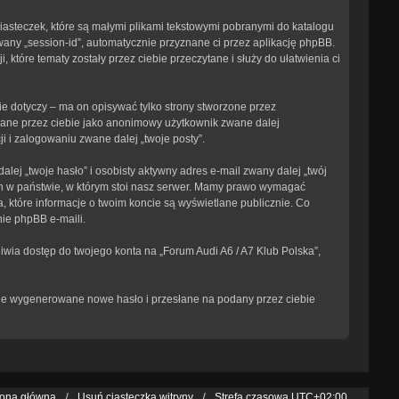
ciasteczek, które są małymi plikami tekstowymi pobranymi do katalogu
wany „session-id”, automatycznie przyznane ci przez aplikację phpBB.
 które tematy zostały przez ciebie przeczytane i służy do ułatwienia ci
e dotyczy – ma on opisywać tylko strony stworzone przez
isane przez ciebie jako anonimowy użytkownik zwane dalej
i i zalogowaniu zwane dalej „twoje posty”.
ej „twoje hasło” i osobisty aktywny adres e-mail zwany dalej „twój
ch w państwie, w którym stoi nasz serwer. Mamy prawo wymagać
, które informacje o twoim koncie są wyświetlane publicznie. Co
ie phpBB e-maili.
iwia dostęp do twojego konta na „Forum Audi A6 / A7 Klub Polska”,
tanie wygenerowane nowe hasło i przesłane na podany przez ciebie
rona główna
Usuń ciasteczka witryny
Strefa czasowa
UTC+02:00