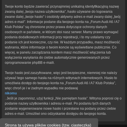
Twoje konto będzie zawierać przynajmniej unikalną identyfikacyjną nazwę
zwaną dalej „twoja nazwa użytkownika”, hasło używane do logowania
zwane dalej „twoje hasło” i osobisty aktywny adres e-mail zwany dalej „twój
adres e-mail”. Informacje podane dla twojego konta na „Forum Audi A6 / A7
Klub Polska” są chronione przez prawa dotyczące ochrony danych
osobowych w państwie, w którym stoi nasz serwer. Mamy prawo wymagać
podania dodatkowych informacji przy rejestracji, i to my ustalamy czy
podanie ich jest konieczne, czy nie. W każdym przypadku, masz możliwość
wybrania, które informacje o twoim koncie są wyświetlane publicznie. Co
więcej, w panelu zarządzania kontem masz możliwość włączenia lub
wyłączenia wysyłania do ciebie automatycznie generowanych przez
oprogramowanie phpBB e-maili.
Twoje hasło jest zaszyfrowane, więc jest bezpieczne, niemniej nie należy
używać tego samego hasła na różnych witrynach internetowych. Hasło to
umożliwia dostęp do twojego konta na „Forum Audi A6 / A7 Klub Polska”,
więc chroń je i w żadnym wypadku nie podawaj
nikomu
. Jeśli je zapomnisz, użyj funkcji „Nie pamiętam hasła”. Witryna poprosi cię o
podanie nazwy użytkownika i adresu e-mail. Po podaniu tych danych
zostanie wygenerowane nowe hasło i przesłane na podany przez ciebie
adres e-mail. Umożliwi ono odzyskanie dostępu do twojego konta.
Strona ta używa plików cookies (tzw. ciasteczka)