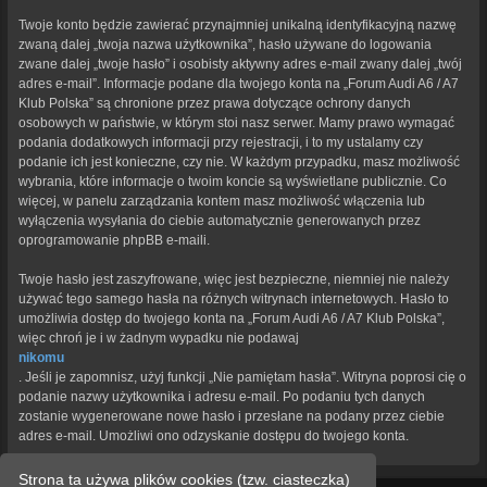
Twoje konto będzie zawierać przynajmniej unikalną identyfikacyjną nazwę
zwaną dalej „twoja nazwa użytkownika”, hasło używane do logowania
zwane dalej „twoje hasło” i osobisty aktywny adres e-mail zwany dalej „twój
adres e-mail”. Informacje podane dla twojego konta na „Forum Audi A6 / A7
Klub Polska” są chronione przez prawa dotyczące ochrony danych
osobowych w państwie, w którym stoi nasz serwer. Mamy prawo wymagać
podania dodatkowych informacji przy rejestracji, i to my ustalamy czy
podanie ich jest konieczne, czy nie. W każdym przypadku, masz możliwość
wybrania, które informacje o twoim koncie są wyświetlane publicznie. Co
więcej, w panelu zarządzania kontem masz możliwość włączenia lub
wyłączenia wysyłania do ciebie automatycznie generowanych przez
oprogramowanie phpBB e-maili.
Twoje hasło jest zaszyfrowane, więc jest bezpieczne, niemniej nie należy
używać tego samego hasła na różnych witrynach internetowych. Hasło to
umożliwia dostęp do twojego konta na „Forum Audi A6 / A7 Klub Polska”,
więc chroń je i w żadnym wypadku nie podawaj
nikomu
. Jeśli je zapomnisz, użyj funkcji „Nie pamiętam hasła”. Witryna poprosi cię o
podanie nazwy użytkownika i adresu e-mail. Po podaniu tych danych
zostanie wygenerowane nowe hasło i przesłane na podany przez ciebie
adres e-mail. Umożliwi ono odzyskanie dostępu do twojego konta.
Strona ta używa plików cookies (tzw. ciasteczka)