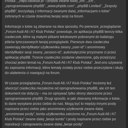
Polska”, „https://a6klub.pl” i phpBB zwane dalej „oni”, „ich”,
„oprogramowanie phpBB”, „www.phpbb.com”, „phpBB Limited”, „Zespoły
phpBB”, korzystają z informacji zwanymi dalej „informacjami o tobie”
zebranych w czasie dowolnej twojej sesji na forum.
Informacje o tobie są zbierane na dwa sposoby. Po pierwsze, przeglądanie
„Forum Audi A6 / A7 Klub Polska” powoduje, że aplikacja phpBB tworzy kilka
ciasteczek, które są małymi plikami tekstowymi pobranymi do katalogu
plików tymczasowych twojej przeglądarki. Pierwsze dwa ciasteczka
zawierają identyfikator użytkownika zwany „user-id” i anonimowy
identyfikator sesji zwany „session-id”, automatycznie przyznane ci przez
aplikację phpBB. Trzecie ciasteczko zostanie utworzone, gdy przejrzysz
chociaż jeden temat na „Forum Audi A6 / A7 Klub Polska”. Jest ono używane
do zapisania informacji, które tematy zostały przez ciebie przeczytane i służy
do ułatwienia ci nawigacji na forum.
W czasie przeglądania „Forum Audi A6 / A7 Klub Polska” możemy też
utworzyć ciasteczka niezależne od oprogramowania phpBB, ale ich ten
dokument nie dotyczy – ma on opisywać tylko strony stworzone przez
oprogramowanie phpBB. Drugi sposób, w jaki zbieramy informacje o tobie,
to dane wysyłane przez ciebie do nas. Mogą być to między innymi posty
napisane przez ciebie jako anonimowy użytkownik zwane dalej
„anonimowe posty”, konta użytkownika założone na „Forum Audi A6 / A7
Klub Polska” zwane dalej „twoje konto” i posty napisane przez ciebie po
rejestracji i zalogowaniu zwane dalej „twoje posty”.