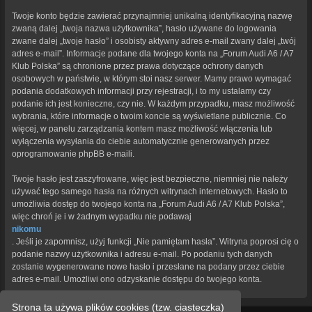
Twoje konto będzie zawierać przynajmniej unikalną identyfikacyjną nazwę
zwaną dalej „twoja nazwa użytkownika”, hasło używane do logowania
zwane dalej „twoje hasło” i osobisty aktywny adres e-mail zwany dalej „twój
adres e-mail”. Informacje podane dla twojego konta na „Forum Audi A6 / A7
Klub Polska” są chronione przez prawa dotyczące ochrony danych
osobowych w państwie, w którym stoi nasz serwer. Mamy prawo wymagać
podania dodatkowych informacji przy rejestracji, i to my ustalamy czy
podanie ich jest konieczne, czy nie. W każdym przypadku, masz możliwość
wybrania, które informacje o twoim koncie są wyświetlane publicznie. Co
więcej, w panelu zarządzania kontem masz możliwość włączenia lub
wyłączenia wysyłania do ciebie automatycznie generowanych przez
oprogramowanie phpBB e-maili.
Twoje hasło jest zaszyfrowane, więc jest bezpieczne, niemniej nie należy
używać tego samego hasła na różnych witrynach internetowych. Hasło to
umożliwia dostęp do twojego konta na „Forum Audi A6 / A7 Klub Polska”,
więc chroń je i w żadnym wypadku nie podawaj
nikomu
. Jeśli je zapomnisz, użyj funkcji „Nie pamiętam hasła”. Witryna poprosi cię o
podanie nazwy użytkownika i adresu e-mail. Po podaniu tych danych
zostanie wygenerowane nowe hasło i przesłane na podany przez ciebie
adres e-mail. Umożliwi ono odzyskanie dostępu do twojego konta.
Strona ta używa plików cookies (tzw. ciasteczka)