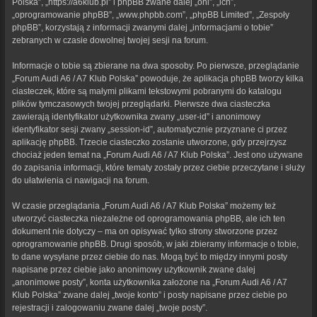
Polska”, „https://a6klub.pl” i phpBB zwane dalej „oni”, „ich”,
„oprogramowanie phpBB”, „www.phpbb.com”, „phpBB Limited”, „Zespoły
phpBB”, korzystają z informacji zwanymi dalej „informacjami o tobie”
zebranych w czasie dowolnej twojej sesji na forum.
Informacje o tobie są zbierane na dwa sposoby. Po pierwsze, przeglądanie
„Forum Audi A6 / A7 Klub Polska” powoduje, że aplikacja phpBB tworzy kilka
ciasteczek, które są małymi plikami tekstowymi pobranymi do katalogu
plików tymczasowych twojej przeglądarki. Pierwsze dwa ciasteczka
zawierają identyfikator użytkownika zwany „user-id” i anonimowy
identyfikator sesji zwany „session-id”, automatycznie przyznane ci przez
aplikację phpBB. Trzecie ciasteczko zostanie utworzone, gdy przejrzysz
chociaż jeden temat na „Forum Audi A6 / A7 Klub Polska”. Jest ono używane
do zapisania informacji, które tematy zostały przez ciebie przeczytane i służy
do ułatwienia ci nawigacji na forum.
W czasie przeglądania „Forum Audi A6 / A7 Klub Polska” możemy też
utworzyć ciasteczka niezależne od oprogramowania phpBB, ale ich ten
dokument nie dotyczy – ma on opisywać tylko strony stworzone przez
oprogramowanie phpBB. Drugi sposób, w jaki zbieramy informacje o tobie,
to dane wysyłane przez ciebie do nas. Mogą być to między innymi posty
napisane przez ciebie jako anonimowy użytkownik zwane dalej
„anonimowe posty”, konta użytkownika założone na „Forum Audi A6 / A7
Klub Polska” zwane dalej „twoje konto” i posty napisane przez ciebie po
rejestracji i zalogowaniu zwane dalej „twoje posty”.