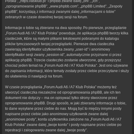
Polska”, „https://a6klub.pl” i phpBB zwane dalej „oni”, „ich”,
„oprogramowanie phpBB”, „www.phpbb.com”, „phpBB Limited”, „Zespoły
phpBB”, korzystają z informacji zwanymi dalej „informacjami o tobie”
zebranych w czasie dowolnej twojej sesji na forum.
Informacje o tobie są zbierane na dwa sposoby. Po pierwsze, przeglądanie
„Forum Audi A6 / A7 Klub Polska” powoduje, że aplikacja phpBB tworzy kilka
ciasteczek, które są małymi plikami tekstowymi pobranymi do katalogu
plików tymczasowych twojej przeglądarki. Pierwsze dwa ciasteczka
zawierają identyfikator użytkownika zwany „user-id” i anonimowy
identyfikator sesji zwany „session-id”, automatycznie przyznane ci przez
aplikację phpBB. Trzecie ciasteczko zostanie utworzone, gdy przejrzysz
chociaż jeden temat na „Forum Audi A6 / A7 Klub Polska”. Jest ono używane
do zapisania informacji, które tematy zostały przez ciebie przeczytane i służy
do ułatwienia ci nawigacji na forum.
W czasie przeglądania „Forum Audi A6 / A7 Klub Polska” możemy też
utworzyć ciasteczka niezależne od oprogramowania phpBB, ale ich ten
dokument nie dotyczy – ma on opisywać tylko strony stworzone przez
oprogramowanie phpBB. Drugi sposób, w jaki zbieramy informacje o tobie,
to dane wysyłane przez ciebie do nas. Mogą być to między innymi posty
napisane przez ciebie jako anonimowy użytkownik zwane dalej
„anonimowe posty”, konta użytkownika założone na „Forum Audi A6 / A7
Klub Polska” zwane dalej „twoje konto” i posty napisane przez ciebie po
rejestracji i zalogowaniu zwane dalej „twoje posty”.