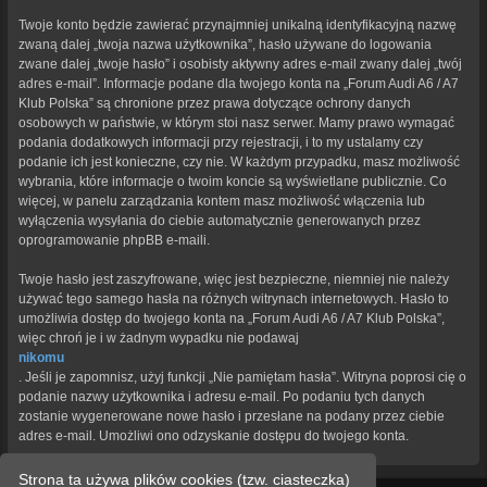
Twoje konto będzie zawierać przynajmniej unikalną identyfikacyjną nazwę
zwaną dalej „twoja nazwa użytkownika”, hasło używane do logowania
zwane dalej „twoje hasło” i osobisty aktywny adres e-mail zwany dalej „twój
adres e-mail”. Informacje podane dla twojego konta na „Forum Audi A6 / A7
Klub Polska” są chronione przez prawa dotyczące ochrony danych
osobowych w państwie, w którym stoi nasz serwer. Mamy prawo wymagać
podania dodatkowych informacji przy rejestracji, i to my ustalamy czy
podanie ich jest konieczne, czy nie. W każdym przypadku, masz możliwość
wybrania, które informacje o twoim koncie są wyświetlane publicznie. Co
więcej, w panelu zarządzania kontem masz możliwość włączenia lub
wyłączenia wysyłania do ciebie automatycznie generowanych przez
oprogramowanie phpBB e-maili.
Twoje hasło jest zaszyfrowane, więc jest bezpieczne, niemniej nie należy
używać tego samego hasła na różnych witrynach internetowych. Hasło to
umożliwia dostęp do twojego konta na „Forum Audi A6 / A7 Klub Polska”,
więc chroń je i w żadnym wypadku nie podawaj
nikomu
. Jeśli je zapomnisz, użyj funkcji „Nie pamiętam hasła”. Witryna poprosi cię o
podanie nazwy użytkownika i adresu e-mail. Po podaniu tych danych
zostanie wygenerowane nowe hasło i przesłane na podany przez ciebie
adres e-mail. Umożliwi ono odzyskanie dostępu do twojego konta.
Strona ta używa plików cookies (tzw. ciasteczka)