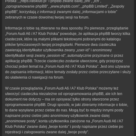
Polska”, „https://a6klub.pl” i phpBB zwane dalej „oni”, „ich”,
„oprogramowanie phpBB”, „www.phpbb.com”, „phpBB Limited”, „Zespoły
phpBB”, korzystają z informacji zwanymi dalej „informacjami o tobie”
zebranych w czasie dowolnej twojej sesji na forum.
Informacje o tobie są zbierane na dwa sposoby. Po pierwsze, przeglądanie
„Forum Audi A6 / A7 Klub Polska” powoduje, że aplikacja phpBB tworzy kilka
ciasteczek, które są małymi plikami tekstowymi pobranymi do katalogu
plików tymczasowych twojej przeglądarki. Pierwsze dwa ciasteczka
zawierają identyfikator użytkownika zwany „user-id” i anonimowy
identyfikator sesji zwany „session-id”, automatycznie przyznane ci przez
aplikację phpBB. Trzecie ciasteczko zostanie utworzone, gdy przejrzysz
chociaż jeden temat na „Forum Audi A6 / A7 Klub Polska”. Jest ono używane
do zapisania informacji, które tematy zostały przez ciebie przeczytane i służy
do ułatwienia ci nawigacji na forum.
W czasie przeglądania „Forum Audi A6 / A7 Klub Polska” możemy też
utworzyć ciasteczka niezależne od oprogramowania phpBB, ale ich ten
dokument nie dotyczy – ma on opisywać tylko strony stworzone przez
oprogramowanie phpBB. Drugi sposób, w jaki zbieramy informacje o tobie,
to dane wysyłane przez ciebie do nas. Mogą być to między innymi posty
napisane przez ciebie jako anonimowy użytkownik zwane dalej
„anonimowe posty”, konta użytkownika założone na „Forum Audi A6 / A7
Klub Polska” zwane dalej „twoje konto” i posty napisane przez ciebie po
rejestracji i zalogowaniu zwane dalej „twoje posty”.