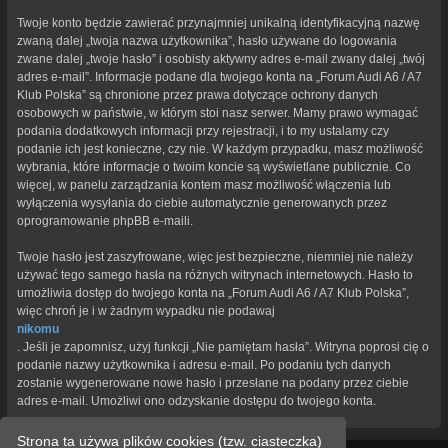
Twoje konto będzie zawierać przynajmniej unikalną identyfikacyjną nazwę
zwaną dalej „twoja nazwa użytkownika”, hasło używane do logowania
zwane dalej „twoje hasło” i osobisty aktywny adres e-mail zwany dalej „twój
adres e-mail”. Informacje podane dla twojego konta na „Forum Audi A6 / A7
Klub Polska” są chronione przez prawa dotyczące ochrony danych
osobowych w państwie, w którym stoi nasz serwer. Mamy prawo wymagać
podania dodatkowych informacji przy rejestracji, i to my ustalamy czy
podanie ich jest konieczne, czy nie. W każdym przypadku, masz możliwość
wybrania, które informacje o twoim koncie są wyświetlane publicznie. Co
więcej, w panelu zarządzania kontem masz możliwość włączenia lub
wyłączenia wysyłania do ciebie automatycznie generowanych przez
oprogramowanie phpBB e-maili.
Twoje hasło jest zaszyfrowane, więc jest bezpieczne, niemniej nie należy
używać tego samego hasła na różnych witrynach internetowych. Hasło to
umożliwia dostęp do twojego konta na „Forum Audi A6 / A7 Klub Polska”,
więc chroń je i w żadnym wypadku nie podawaj
nikomu
. Jeśli je zapomnisz, użyj funkcji „Nie pamiętam hasła”. Witryna poprosi cię o
podanie nazwy użytkownika i adresu e-mail. Po podaniu tych danych
zostanie wygenerowane nowe hasło i przesłane na podany przez ciebie
adres e-mail. Umożliwi ono odzyskanie dostępu do twojego konta.
Strona ta używa plików cookies (tzw. ciasteczka)