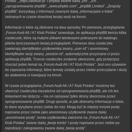
Polska”, „https://a6klub.pl” i phpBB zwane dalej „oni”, „ich”,
„oprogramowanie phpBB”, „www.phpbb.com”, „phpBB Limited”, „Zespoły
phpBB”, korzystają z informacji zwanymi dalej „informacjami o tobie”
zebranych w czasie dowolnej twojej sesji na forum.
Informacje o tobie są zbierane na dwa sposoby. Po pierwsze, przeglądanie
„Forum Audi A6 / A7 Klub Polska” powoduje, że aplikacja phpBB tworzy kilka
ciasteczek, które są małymi plikami tekstowymi pobranymi do katalogu
plików tymczasowych twojej przeglądarki. Pierwsze dwa ciasteczka
zawierają identyfikator użytkownika zwany „user-id” i anonimowy
identyfikator sesji zwany „session-id”, automatycznie przyznane ci przez
aplikację phpBB. Trzecie ciasteczko zostanie utworzone, gdy przejrzysz
chociaż jeden temat na „Forum Audi A6 / A7 Klub Polska”. Jest ono używane
do zapisania informacji, które tematy zostały przez ciebie przeczytane i służy
do ułatwienia ci nawigacji na forum.
W czasie przeglądania „Forum Audi A6 / A7 Klub Polska” możemy też
utworzyć ciasteczka niezależne od oprogramowania phpBB, ale ich ten
dokument nie dotyczy – ma on opisywać tylko strony stworzone przez
oprogramowanie phpBB. Drugi sposób, w jaki zbieramy informacje o tobie,
to dane wysyłane przez ciebie do nas. Mogą być to między innymi posty
napisane przez ciebie jako anonimowy użytkownik zwane dalej
„anonimowe posty”, konta użytkownika założone na „Forum Audi A6 / A7
Klub Polska” zwane dalej „twoje konto” i posty napisane przez ciebie po
rejestracji i zalogowaniu zwane dalej „twoje posty”.