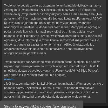
Twoje konto będzie zawierać przynajmniej unikalną identyfikacyjną nazwę
zwaną dalej „twoja nazwa użytkownika”, hasło używane do logowania
zwane dalej „twoje hasło” i osobisty aktywny adres e-mail zwany dalej „twój
adres e-mail”. Informacje podane dla twojego konta na „Forum Audi A6 / A7
Klub Polska” są chronione przez prawa dotyczące ochrony danych
osobowych w państwie, w którym stoi nasz serwer. Mamy prawo wymagać
podania dodatkowych informacji przy rejestracji, i to my ustalamy czy
podanie ich jest konieczne, czy nie. W każdym przypadku, masz możliwość
wybrania, które informacje o twoim koncie są wyświetlane publicznie. Co
więcej, w panelu zarządzania kontem masz możliwość włączenia lub
wyłączenia wysyłania do ciebie automatycznie generowanych przez
oprogramowanie phpBB e-maili.
Twoje hasło jest zaszyfrowane, więc jest bezpieczne, niemniej nie należy
używać tego samego hasła na różnych witrynach internetowych. Hasło to
umożliwia dostęp do twojego konta na „Forum Audi A6 / A7 Klub Polska”,
więc chroń je i w żadnym wypadku nie podawaj
nikomu
. Jeśli je zapomnisz, użyj funkcji „Nie pamiętam hasła”. Witryna poprosi cię o
podanie nazwy użytkownika i adresu e-mail. Po podaniu tych danych
zostanie wygenerowane nowe hasło i przesłane na podany przez ciebie
adres e-mail. Umożliwi ono odzyskanie dostępu do twojego konta.
Strona ta używa plików cookies (tzw. ciasteczka)