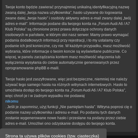
Twoje konto będzie zawierać przynajmniej unikalną identyfikacyjną nazwę
zwaną dalej „twoja nazwa użytkownika”, hasło używane do logowania
zwane dalej „twoje hasło” i osobisty aktywny adres e-mail zwany dalej „twój
adres e-mail”. Informacje podane dla twojego konta na „Forum Audi A6 / A7
Klub Polska” są chronione przez prawa dotyczące ochrony danych
osobowych w państwie, w którym stoi nasz serwer. Mamy prawo wymagać
podania dodatkowych informacji przy rejestracji, i to my ustalamy czy
podanie ich jest konieczne, czy nie. W każdym przypadku, masz możliwość
wybrania, które informacje o twoim koncie są wyświetlane publicznie. Co
więcej, w panelu zarządzania kontem masz możliwość włączenia lub
wyłączenia wysyłania do ciebie automatycznie generowanych przez
oprogramowanie phpBB e-maili.
Twoje hasło jest zaszyfrowane, więc jest bezpieczne, niemniej nie należy
używać tego samego hasła na różnych witrynach internetowych. Hasło to
umożliwia dostęp do twojego konta na „Forum Audi A6 / A7 Klub Polska”,
więc chroń je i w żadnym wypadku nie podawaj
nikomu
. Jeśli je zapomnisz, użyj funkcji „Nie pamiętam hasła”. Witryna poprosi cię o
podanie nazwy użytkownika i adresu e-mail. Po podaniu tych danych
zostanie wygenerowane nowe hasło i przesłane na podany przez ciebie
adres e-mail. Umożliwi ono odzyskanie dostępu do twojego konta.
Strona ta używa plików cookies (tzw. ciasteczka)