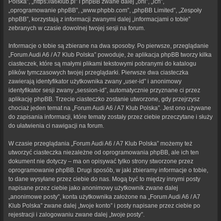
Polska”, „https://a6klub.pl” i phpBB zwane dalej „oni”, „ich”,
„oprogramowanie phpBB”, „www.phpbb.com”, „phpBB Limited”, „Zespoły
phpBB”, korzystają z informacji zwanymi dalej „informacjami o tobie”
zebranych w czasie dowolnej twojej sesji na forum.
Informacje o tobie są zbierane na dwa sposoby. Po pierwsze, przeglądanie
„Forum Audi A6 / A7 Klub Polska” powoduje, że aplikacja phpBB tworzy kilka
ciasteczek, które są małymi plikami tekstowymi pobranymi do katalogu
plików tymczasowych twojej przeglądarki. Pierwsze dwa ciasteczka
zawierają identyfikator użytkownika zwany „user-id” i anonimowy
identyfikator sesji zwany „session-id”, automatycznie przyznane ci przez
aplikację phpBB. Trzecie ciasteczko zostanie utworzone, gdy przejrzysz
chociaż jeden temat na „Forum Audi A6 / A7 Klub Polska”. Jest ono używane
do zapisania informacji, które tematy zostały przez ciebie przeczytane i służy
do ułatwienia ci nawigacji na forum.
W czasie przeglądania „Forum Audi A6 / A7 Klub Polska” możemy też
utworzyć ciasteczka niezależne od oprogramowania phpBB, ale ich ten
dokument nie dotyczy – ma on opisywać tylko strony stworzone przez
oprogramowanie phpBB. Drugi sposób, w jaki zbieramy informacje o tobie,
to dane wysyłane przez ciebie do nas. Mogą być to między innymi posty
napisane przez ciebie jako anonimowy użytkownik zwane dalej
„anonimowe posty”, konta użytkownika założone na „Forum Audi A6 / A7
Klub Polska” zwane dalej „twoje konto” i posty napisane przez ciebie po
rejestracji i zalogowaniu zwane dalej „twoje posty”.