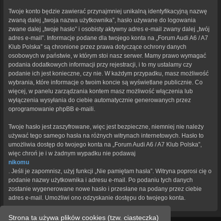
Twoje konto będzie zawierać przynajmniej unikalną identyfikacyjną nazwę
zwaną dalej „twoja nazwa użytkownika”, hasło używane do logowania
zwane dalej „twoje hasło” i osobisty aktywny adres e-mail zwany dalej „twój
adres e-mail”. Informacje podane dla twojego konta na „Forum Audi A6 / A7
Klub Polska” są chronione przez prawa dotyczące ochrony danych
osobowych w państwie, w którym stoi nasz serwer. Mamy prawo wymagać
podania dodatkowych informacji przy rejestracji, i to my ustalamy czy
podanie ich jest konieczne, czy nie. W każdym przypadku, masz możliwość
wybrania, które informacje o twoim koncie są wyświetlane publicznie. Co
więcej, w panelu zarządzania kontem masz możliwość włączenia lub
wyłączenia wysyłania do ciebie automatycznie generowanych przez
oprogramowanie phpBB e-maili.
Twoje hasło jest zaszyfrowane, więc jest bezpieczne, niemniej nie należy
używać tego samego hasła na różnych witrynach internetowych. Hasło to
umożliwia dostęp do twojego konta na „Forum Audi A6 / A7 Klub Polska”,
więc chroń je i w żadnym wypadku nie podawaj
nikomu
. Jeśli je zapomnisz, użyj funkcji „Nie pamiętam hasła”. Witryna poprosi cię o
podanie nazwy użytkownika i adresu e-mail. Po podaniu tych danych
zostanie wygenerowane nowe hasło i przesłane na podany przez ciebie
adres e-mail. Umożliwi ono odzyskanie dostępu do twojego konta.
Strona ta używa plików cookies (tzw. ciasteczka)