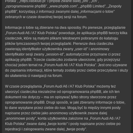
Polska”, „https://a6klub.pl” i phpBB zwane dalej „oni”, „ich”,
„oprogramowanie phpBB”, „www.phpbb.com”, „phpBB Limited”, „Zespoły
phpBB”, korzystają z informacji zwanymi dalej „informacjami o tobie”
zebranych w czasie dowolnej twojej sesji na forum.
Informacje o tobie są zbierane na dwa sposoby. Po pierwsze, przeglądanie
„Forum Audi A6 / A7 Klub Polska” powoduje, że aplikacja phpBB tworzy kilka
ciasteczek, które są małymi plikami tekstowymi pobranymi do katalogu
plików tymczasowych twojej przeglądarki. Pierwsze dwa ciasteczka
zawierają identyfikator użytkownika zwany „user-id” i anonimowy
identyfikator sesji zwany „session-id”, automatycznie przyznane ci przez
aplikację phpBB. Trzecie ciasteczko zostanie utworzone, gdy przejrzysz
chociaż jeden temat na „Forum Audi A6 / A7 Klub Polska”. Jest ono używane
do zapisania informacji, które tematy zostały przez ciebie przeczytane i służy
do ułatwienia ci nawigacji na forum.
W czasie przeglądania „Forum Audi A6 / A7 Klub Polska” możemy też
utworzyć ciasteczka niezależne od oprogramowania phpBB, ale ich ten
dokument nie dotyczy – ma on opisywać tylko strony stworzone przez
oprogramowanie phpBB. Drugi sposób, w jaki zbieramy informacje o tobie,
to dane wysyłane przez ciebie do nas. Mogą być to między innymi posty
napisane przez ciebie jako anonimowy użytkownik zwane dalej
„anonimowe posty”, konta użytkownika założone na „Forum Audi A6 / A7
Klub Polska” zwane dalej „twoje konto” i posty napisane przez ciebie po
rejestracji i zalogowaniu zwane dalej „twoje posty”.