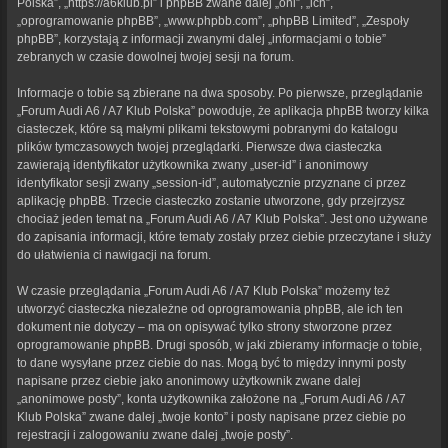
Polska”, „https://a6klub.pl” i phpBB zwane dalej „oni”, „ich”,
„oprogramowanie phpBB”, „www.phpbb.com”, „phpBB Limited”, „Zespoły
phpBB”, korzystają z informacji zwanymi dalej „informacjami o tobie”
zebranych w czasie dowolnej twojej sesji na forum.
Informacje o tobie są zbierane na dwa sposoby. Po pierwsze, przeglądanie
„Forum Audi A6 / A7 Klub Polska” powoduje, że aplikacja phpBB tworzy kilka
ciasteczek, które są małymi plikami tekstowymi pobranymi do katalogu
plików tymczasowych twojej przeglądarki. Pierwsze dwa ciasteczka
zawierają identyfikator użytkownika zwany „user-id” i anonimowy
identyfikator sesji zwany „session-id”, automatycznie przyznane ci przez
aplikację phpBB. Trzecie ciasteczko zostanie utworzone, gdy przejrzysz
chociaż jeden temat na „Forum Audi A6 / A7 Klub Polska”. Jest ono używane
do zapisania informacji, które tematy zostały przez ciebie przeczytane i służy
do ułatwienia ci nawigacji na forum.
W czasie przeglądania „Forum Audi A6 / A7 Klub Polska” możemy też
utworzyć ciasteczka niezależne od oprogramowania phpBB, ale ich ten
dokument nie dotyczy – ma on opisywać tylko strony stworzone przez
oprogramowanie phpBB. Drugi sposób, w jaki zbieramy informacje o tobie,
to dane wysyłane przez ciebie do nas. Mogą być to między innymi posty
napisane przez ciebie jako anonimowy użytkownik zwane dalej
„anonimowe posty”, konta użytkownika założone na „Forum Audi A6 / A7
Klub Polska” zwane dalej „twoje konto” i posty napisane przez ciebie po
rejestracji i zalogowaniu zwane dalej „twoje posty”.