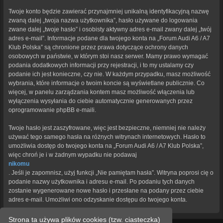
Twoje konto będzie zawierać przynajmniej unikalną identyfikacyjną nazwę
zwaną dalej „twoja nazwa użytkownika”, hasło używane do logowania
zwane dalej „twoje hasło” i osobisty aktywny adres e-mail zwany dalej „twój
adres e-mail”. Informacje podane dla twojego konta na „Forum Audi A6 / A7
Klub Polska” są chronione przez prawa dotyczące ochrony danych
osobowych w państwie, w którym stoi nasz serwer. Mamy prawo wymagać
podania dodatkowych informacji przy rejestracji, i to my ustalamy czy
podanie ich jest konieczne, czy nie. W każdym przypadku, masz możliwość
wybrania, które informacje o twoim koncie są wyświetlane publicznie. Co
więcej, w panelu zarządzania kontem masz możliwość włączenia lub
wyłączenia wysyłania do ciebie automatycznie generowanych przez
oprogramowanie phpBB e-maili.
Twoje hasło jest zaszyfrowane, więc jest bezpieczne, niemniej nie należy
używać tego samego hasła na różnych witrynach internetowych. Hasło to
umożliwia dostęp do twojego konta na „Forum Audi A6 / A7 Klub Polska”,
więc chroń je i w żadnym wypadku nie podawaj
nikomu
. Jeśli je zapomnisz, użyj funkcji „Nie pamiętam hasła”. Witryna poprosi cię o
podanie nazwy użytkownika i adresu e-mail. Po podaniu tych danych
zostanie wygenerowane nowe hasło i przesłane na podany przez ciebie
adres e-mail. Umożliwi ono odzyskanie dostępu do twojego konta.
Strona ta używa plików cookies (tzw. ciasteczka)