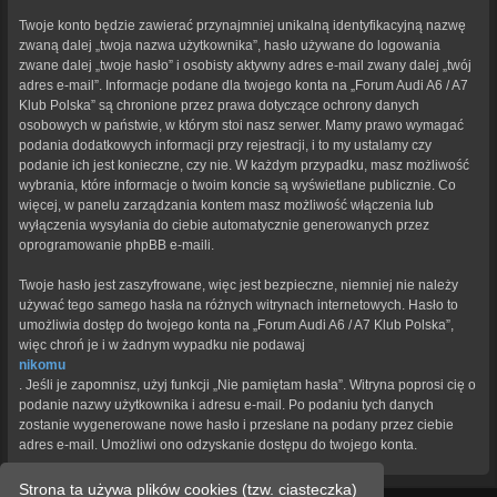
Twoje konto będzie zawierać przynajmniej unikalną identyfikacyjną nazwę
zwaną dalej „twoja nazwa użytkownika”, hasło używane do logowania
zwane dalej „twoje hasło” i osobisty aktywny adres e-mail zwany dalej „twój
adres e-mail”. Informacje podane dla twojego konta na „Forum Audi A6 / A7
Klub Polska” są chronione przez prawa dotyczące ochrony danych
osobowych w państwie, w którym stoi nasz serwer. Mamy prawo wymagać
podania dodatkowych informacji przy rejestracji, i to my ustalamy czy
podanie ich jest konieczne, czy nie. W każdym przypadku, masz możliwość
wybrania, które informacje o twoim koncie są wyświetlane publicznie. Co
więcej, w panelu zarządzania kontem masz możliwość włączenia lub
wyłączenia wysyłania do ciebie automatycznie generowanych przez
oprogramowanie phpBB e-maili.
Twoje hasło jest zaszyfrowane, więc jest bezpieczne, niemniej nie należy
używać tego samego hasła na różnych witrynach internetowych. Hasło to
umożliwia dostęp do twojego konta na „Forum Audi A6 / A7 Klub Polska”,
więc chroń je i w żadnym wypadku nie podawaj
nikomu
. Jeśli je zapomnisz, użyj funkcji „Nie pamiętam hasła”. Witryna poprosi cię o
podanie nazwy użytkownika i adresu e-mail. Po podaniu tych danych
zostanie wygenerowane nowe hasło i przesłane na podany przez ciebie
adres e-mail. Umożliwi ono odzyskanie dostępu do twojego konta.
Strona ta używa plików cookies (tzw. ciasteczka)