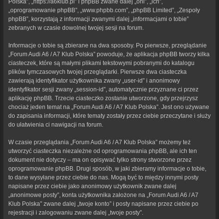
Polska”, „https://a6klub.pl” i phpBB zwane dalej „oni”, „ich”,
„oprogramowanie phpBB”, „www.phpbb.com”, „phpBB Limited”, „Zespoły
phpBB”, korzystają z informacji zwanymi dalej „informacjami o tobie”
zebranych w czasie dowolnej twojej sesji na forum.
Informacje o tobie są zbierane na dwa sposoby. Po pierwsze, przeglądanie
„Forum Audi A6 / A7 Klub Polska” powoduje, że aplikacja phpBB tworzy kilka
ciasteczek, które są małymi plikami tekstowymi pobranymi do katalogu
plików tymczasowych twojej przeglądarki. Pierwsze dwa ciasteczka
zawierają identyfikator użytkownika zwany „user-id” i anonimowy
identyfikator sesji zwany „session-id”, automatycznie przyznane ci przez
aplikację phpBB. Trzecie ciasteczko zostanie utworzone, gdy przejrzysz
chociaż jeden temat na „Forum Audi A6 / A7 Klub Polska”. Jest ono używane
do zapisania informacji, które tematy zostały przez ciebie przeczytane i służy
do ułatwienia ci nawigacji na forum.
W czasie przeglądania „Forum Audi A6 / A7 Klub Polska” możemy też
utworzyć ciasteczka niezależne od oprogramowania phpBB, ale ich ten
dokument nie dotyczy – ma on opisywać tylko strony stworzone przez
oprogramowanie phpBB. Drugi sposób, w jaki zbieramy informacje o tobie,
to dane wysyłane przez ciebie do nas. Mogą być to między innymi posty
napisane przez ciebie jako anonimowy użytkownik zwane dalej
„anonimowe posty”, konta użytkownika założone na „Forum Audi A6 / A7
Klub Polska” zwane dalej „twoje konto” i posty napisane przez ciebie po
rejestracji i zalogowaniu zwane dalej „twoje posty”.