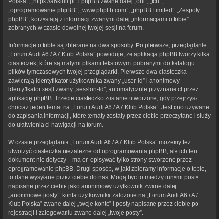
Polska”, „https://a6klub.pl” i phpBB zwane dalej „oni”, „ich”,
„oprogramowanie phpBB”, „www.phpbb.com”, „phpBB Limited”, „Zespoły
phpBB”, korzystają z informacji zwanymi dalej „informacjami o tobie”
zebranych w czasie dowolnej twojej sesji na forum.
Informacje o tobie są zbierane na dwa sposoby. Po pierwsze, przeglądanie
„Forum Audi A6 / A7 Klub Polska” powoduje, że aplikacja phpBB tworzy kilka
ciasteczek, które są małymi plikami tekstowymi pobranymi do katalogu
plików tymczasowych twojej przeglądarki. Pierwsze dwa ciasteczka
zawierają identyfikator użytkownika zwany „user-id” i anonimowy
identyfikator sesji zwany „session-id”, automatycznie przyznane ci przez
aplikację phpBB. Trzecie ciasteczko zostanie utworzone, gdy przejrzysz
chociaż jeden temat na „Forum Audi A6 / A7 Klub Polska”. Jest ono używane
do zapisania informacji, które tematy zostały przez ciebie przeczytane i służy
do ułatwienia ci nawigacji na forum.
W czasie przeglądania „Forum Audi A6 / A7 Klub Polska” możemy też
utworzyć ciasteczka niezależne od oprogramowania phpBB, ale ich ten
dokument nie dotyczy – ma on opisywać tylko strony stworzone przez
oprogramowanie phpBB. Drugi sposób, w jaki zbieramy informacje o tobie,
to dane wysyłane przez ciebie do nas. Mogą być to między innymi posty
napisane przez ciebie jako anonimowy użytkownik zwane dalej
„anonimowe posty”, konta użytkownika założone na „Forum Audi A6 / A7
Klub Polska” zwane dalej „twoje konto” i posty napisane przez ciebie po
rejestracji i zalogowaniu zwane dalej „twoje posty”.