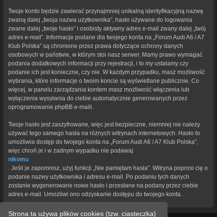
Twoje konto będzie zawierać przynajmniej unikalną identyfikacyjną nazwę
zwaną dalej „twoja nazwa użytkownika”, hasło używane do logowania
zwane dalej „twoje hasło” i osobisty aktywny adres e-mail zwany dalej „twój
adres e-mail”. Informacje podane dla twojego konta na „Forum Audi A6 / A7
Klub Polska” są chronione przez prawa dotyczące ochrony danych
osobowych w państwie, w którym stoi nasz serwer. Mamy prawo wymagać
podania dodatkowych informacji przy rejestracji, i to my ustalamy czy
podanie ich jest konieczne, czy nie. W każdym przypadku, masz możliwość
wybrania, które informacje o twoim koncie są wyświetlane publicznie. Co
więcej, w panelu zarządzania kontem masz możliwość włączenia lub
wyłączenia wysyłania do ciebie automatycznie generowanych przez
oprogramowanie phpBB e-maili.
Twoje hasło jest zaszyfrowane, więc jest bezpieczne, niemniej nie należy
używać tego samego hasła na różnych witrynach internetowych. Hasło to
umożliwia dostęp do twojego konta na „Forum Audi A6 / A7 Klub Polska”,
więc chroń je i w żadnym wypadku nie podawaj
nikomu
. Jeśli je zapomnisz, użyj funkcji „Nie pamiętam hasła”. Witryna poprosi cię o
podanie nazwy użytkownika i adresu e-mail. Po podaniu tych danych
zostanie wygenerowane nowe hasło i przesłane na podany przez ciebie
adres e-mail. Umożliwi ono odzyskanie dostępu do twojego konta.
Strona ta używa plików cookies (tzw. ciasteczka)