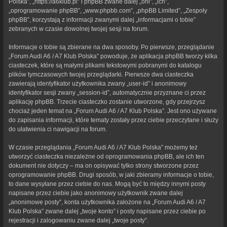
Polska”, „https://a6klub.pl” i phpBB zwane dalej „oni”, „ich”,
„oprogramowanie phpBB”, „www.phpbb.com”, „phpBB Limited”, „Zespoły
phpBB”, korzystają z informacji zwanymi dalej „informacjami o tobie”
zebranych w czasie dowolnej twojej sesji na forum.
Informacje o tobie są zbierane na dwa sposoby. Po pierwsze, przeglądanie
„Forum Audi A6 / A7 Klub Polska” powoduje, że aplikacja phpBB tworzy kilka
ciasteczek, które są małymi plikami tekstowymi pobranymi do katalogu
plików tymczasowych twojej przeglądarki. Pierwsze dwa ciasteczka
zawierają identyfikator użytkownika zwany „user-id” i anonimowy
identyfikator sesji zwany „session-id”, automatycznie przyznane ci przez
aplikację phpBB. Trzecie ciasteczko zostanie utworzone, gdy przejrzysz
chociaż jeden temat na „Forum Audi A6 / A7 Klub Polska”. Jest ono używane
do zapisania informacji, które tematy zostały przez ciebie przeczytane i służy
do ułatwienia ci nawigacji na forum.
W czasie przeglądania „Forum Audi A6 / A7 Klub Polska” możemy też
utworzyć ciasteczka niezależne od oprogramowania phpBB, ale ich ten
dokument nie dotyczy – ma on opisywać tylko strony stworzone przez
oprogramowanie phpBB. Drugi sposób, w jaki zbieramy informacje o tobie,
to dane wysyłane przez ciebie do nas. Mogą być to między innymi posty
napisane przez ciebie jako anonimowy użytkownik zwane dalej
„anonimowe posty”, konta użytkownika założone na „Forum Audi A6 / A7
Klub Polska” zwane dalej „twoje konto” i posty napisane przez ciebie po
rejestracji i zalogowaniu zwane dalej „twoje posty”.