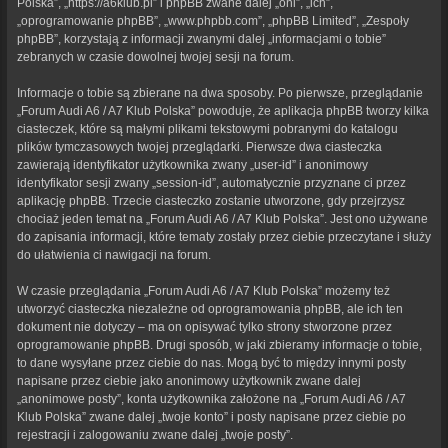
Polska”, „https://a6klub.pl” i phpBB zwane dalej „oni”, „ich”,
„oprogramowanie phpBB”, „www.phpbb.com”, „phpBB Limited”, „Zespoły
phpBB”, korzystają z informacji zwanymi dalej „informacjami o tobie”
zebranych w czasie dowolnej twojej sesji na forum.
Informacje o tobie są zbierane na dwa sposoby. Po pierwsze, przeglądanie
„Forum Audi A6 / A7 Klub Polska” powoduje, że aplikacja phpBB tworzy kilka
ciasteczek, które są małymi plikami tekstowymi pobranymi do katalogu
plików tymczasowych twojej przeglądarki. Pierwsze dwa ciasteczka
zawierają identyfikator użytkownika zwany „user-id” i anonimowy
identyfikator sesji zwany „session-id”, automatycznie przyznane ci przez
aplikację phpBB. Trzecie ciasteczko zostanie utworzone, gdy przejrzysz
chociaż jeden temat na „Forum Audi A6 / A7 Klub Polska”. Jest ono używane
do zapisania informacji, które tematy zostały przez ciebie przeczytane i służy
do ułatwienia ci nawigacji na forum.
W czasie przeglądania „Forum Audi A6 / A7 Klub Polska” możemy też
utworzyć ciasteczka niezależne od oprogramowania phpBB, ale ich ten
dokument nie dotyczy – ma on opisywać tylko strony stworzone przez
oprogramowanie phpBB. Drugi sposób, w jaki zbieramy informacje o tobie,
to dane wysyłane przez ciebie do nas. Mogą być to między innymi posty
napisane przez ciebie jako anonimowy użytkownik zwane dalej
„anonimowe posty”, konta użytkownika założone na „Forum Audi A6 / A7
Klub Polska” zwane dalej „twoje konto” i posty napisane przez ciebie po
rejestracji i zalogowaniu zwane dalej „twoje posty”.