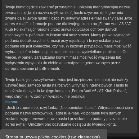
Twoje konto będzie zawierać przynajmniej unikalną identyfikacyjną nazwę
zwaną dalej „twoja nazwa użytkownika”, hasło używane do logowania
zwane dalej „twoje hasło” i osobisty aktywny adres e-mail zwany dalej „twój
adres e-mail”. Informacje podane dla twojego konta na „Forum Audi A6 / A7
Klub Polska” są chronione przez prawa dotyczące ochrony danych
osobowych w państwie, w którym stoi nasz serwer. Mamy prawo wymagać
podania dodatkowych informacji przy rejestracji, i to my ustalamy czy
podanie ich jest konieczne, czy nie. W każdym przypadku, masz możliwość
wybrania, które informacje o twoim koncie są wyświetlane publicznie. Co
więcej, w panelu zarządzania kontem masz możliwość włączenia lub
wyłączenia wysyłania do ciebie automatycznie generowanych przez
oprogramowanie phpBB e-maili.
Twoje hasło jest zaszyfrowane, więc jest bezpieczne, niemniej nie należy
używać tego samego hasła na różnych witrynach internetowych. Hasło to
umożliwia dostęp do twojego konta na „Forum Audi A6 / A7 Klub Polska”,
więc chroń je i w żadnym wypadku nie podawaj
nikomu
. Jeśli je zapomnisz, użyj funkcji „Nie pamiętam hasła”. Witryna poprosi cię o
podanie nazwy użytkownika i adresu e-mail. Po podaniu tych danych
zostanie wygenerowane nowe hasło i przesłane na podany przez ciebie
adres e-mail. Umożliwi ono odzyskanie dostępu do twojego konta.
Strona ta używa plików cookies (tzw. ciasteczka)