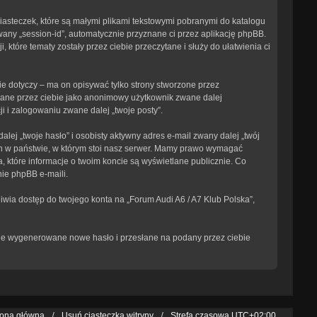
ciasteczek, które są małymi plikami tekstowymi pobranymi do katalogu
wany „session-id”, automatycznie przyznane ci przez aplikację phpBB.
 które tematy zostały przez ciebie przeczytane i służy do ułatwienia ci
e dotyczy – ma on opisywać tylko strony stworzone przez
isane przez ciebie jako anonimowy użytkownik zwane dalej
i i zalogowaniu zwane dalej „twoje posty”.
ej „twoje hasło” i osobisty aktywny adres e-mail zwany dalej „twój
ch w państwie, w którym stoi nasz serwer. Mamy prawo wymagać
, które informacje o twoim koncie są wyświetlane publicznie. Co
ie phpBB e-maili.
iwia dostęp do twojego konta na „Forum Audi A6 / A7 Klub Polska”,
tanie wygenerowane nowe hasło i przesłane na podany przez ciebie
rona główna
Usuń ciasteczka witryny
Strefa czasowa
UTC+02:00