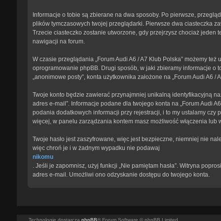
Informacje o tobie są zbierane na dwa sposoby. Po pierwsze, przegląd
plików tymczasowych twojej przeglądarki. Pierwsze dwa ciasteczka zawi
Trzecie ciasteczko zostanie utworzone, gdy przejrzysz chociaż jeden te
nawigacji na forum.
W czasie przeglądania „Forum Audi A6 / A7 Klub Polska” możemy też u
oprogramowanie phpBB. Drugi sposób, w jaki zbieramy informacje o to
„anonimowe posty”, konta użytkownika założone na „Forum Audi A6 / A7 
Twoje konto będzie zawierać przynajmniej unikalną identyfikacyjną na
adres e-mail”. Informacje podane dla twojego konta na „Forum Audi 
podania dodatkowych informacji przy rejestracji, i to my ustalamy czy
więcej, w panelu zarządzania kontem masz możliwość włączenia lub 
Twoje hasło jest zaszyfrowane, więc jest bezpieczne, niemniej nie na
więc chroń je i w żadnym wypadku nie podawaj
nikomu
. Jeśli je zapomnisz, użyj funkcji „Nie pamiętam hasła”. Witryna pop
adres e-mail. Umożliwi ono odzyskanie dostępu do twojego konta.
Technologię dostarcza
phpBB
® Forum Software © phpBB Limited