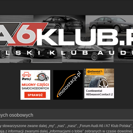
anych osobowych
my stowarzyszone zwane dalej „my”, „nas”, „nasz”, „Forum Audi A6 / A7 Klub Polska”, 
ą z informacji zwanymi dalej „informacjami o tobie” zebranych w czasie dowolnej t