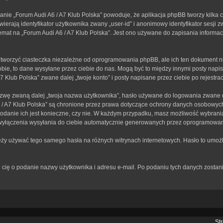
anie „Forum Audi A6 / A7 Klub Polska” powoduje, że aplikacja phpBB tworzy kilka 
erają identyfikator użytkownika zwany „user-id” i anonimowy identyfikator sesji z
mat na „Forum Audi A6 / A7 Klub Polska”. Jest ono używane do zapisania informacji,
tworzyć ciasteczka niezależne od oprogramowania phpBB, ale ich ten dokument ni
bie, to dane wysyłane przez ciebie do nas. Mogą być to między innymi posty nap
Klub Polska” zwane dalej „twoje konto” i posty napisane przez ciebie po rejestracj
zwę zwaną dalej „twoja nazwa użytkownika”, hasło używane do logowania zwane dal
A6 / A7 Klub Polska” są chronione przez prawa dotyczące ochrony danych osobowy
 podanie ich jest konieczne, czy nie. W każdym przypadku, masz możliwość wybrania
wyłączenia wysyłania do ciebie automatycznie generowanych przez oprogramowan
leży używać tego samego hasła na różnych witrynach internetowych. Hasło to umożl
rosi cię o podanie nazwy użytkownika i adresu e-mail. Po podaniu tych danych zos
St