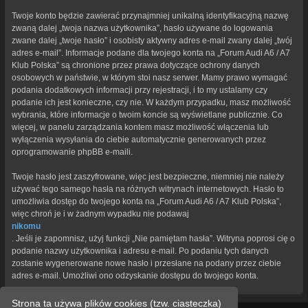
Twoje konto będzie zawierać przynajmniej unikalną identyfikacyjną nazwę
zwaną dalej „twoja nazwa użytkownika”, hasło używane do logowania
zwane dalej „twoje hasło” i osobisty aktywny adres e-mail zwany dalej „twój
adres e-mail”. Informacje podane dla twojego konta na „Forum Audi A6 / A7
Klub Polska” są chronione przez prawa dotyczące ochrony danych
osobowych w państwie, w którym stoi nasz serwer. Mamy prawo wymagać
podania dodatkowych informacji przy rejestracji, i to my ustalamy czy
podanie ich jest konieczne, czy nie. W każdym przypadku, masz możliwość
wybrania, które informacje o twoim koncie są wyświetlane publicznie. Co
więcej, w panelu zarządzania kontem masz możliwość włączenia lub
wyłączenia wysyłania do ciebie automatycznie generowanych przez
oprogramowanie phpBB e-maili.
Twoje hasło jest zaszyfrowane, więc jest bezpieczne, niemniej nie należy
używać tego samego hasła na różnych witrynach internetowych. Hasło to
umożliwia dostęp do twojego konta na „Forum Audi A6 / A7 Klub Polska”,
więc chroń je i w żadnym wypadku nie podawaj
nikomu
. Jeśli je zapomnisz, użyj funkcji „Nie pamiętam hasła”. Witryna poprosi cię o
podanie nazwy użytkownika i adresu e-mail. Po podaniu tych danych
zostanie wygenerowane nowe hasło i przesłane na podany przez ciebie
adres e-mail. Umożliwi ono odzyskanie dostępu do twojego konta.
Strona ta używa plików cookies (tzw. ciasteczka)