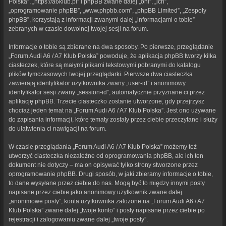
Polska”, „https://a6klub.pl” i phpBB zwane dalej „oni”, „ich”,
„oprogramowanie phpBB”, „www.phpbb.com”, „phpBB Limited”, „Zespoły
phpBB”, korzystają z informacji zwanymi dalej „informacjami o tobie”
zebranych w czasie dowolnej twojej sesji na forum.
Informacje o tobie są zbierane na dwa sposoby. Po pierwsze, przeglądanie
„Forum Audi A6 / A7 Klub Polska” powoduje, że aplikacja phpBB tworzy kilka
ciasteczek, które są małymi plikami tekstowymi pobranymi do katalogu
plików tymczasowych twojej przeglądarki. Pierwsze dwa ciasteczka
zawierają identyfikator użytkownika zwany „user-id” i anonimowy
identyfikator sesji zwany „session-id”, automatycznie przyznane ci przez
aplikację phpBB. Trzecie ciasteczko zostanie utworzone, gdy przejrzysz
chociaż jeden temat na „Forum Audi A6 / A7 Klub Polska”. Jest ono używane
do zapisania informacji, które tematy zostały przez ciebie przeczytane i służy
do ułatwienia ci nawigacji na forum.
W czasie przeglądania „Forum Audi A6 / A7 Klub Polska” możemy też
utworzyć ciasteczka niezależne od oprogramowania phpBB, ale ich ten
dokument nie dotyczy – ma on opisywać tylko strony stworzone przez
oprogramowanie phpBB. Drugi sposób, w jaki zbieramy informacje o tobie,
to dane wysyłane przez ciebie do nas. Mogą być to między innymi posty
napisane przez ciebie jako anonimowy użytkownik zwane dalej
„anonimowe posty”, konta użytkownika założone na „Forum Audi A6 / A7
Klub Polska” zwane dalej „twoje konto” i posty napisane przez ciebie po
rejestracji i zalogowaniu zwane dalej „twoje posty”.