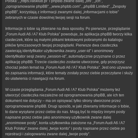
Polska”, „https://a6klub.pl” i phpBB zwane dalej „oni”, „ich”,
„oprogramowanie phpBB”, „www.phpbb.com”, „phpBB Limited”, „Zespoły
phpBB”, korzystają z informacji zwanymi dalej „informacjami o tobie”
zebranych w czasie dowolnej twojej sesji na forum.
Informacje o tobie są zbierane na dwa sposoby. Po pierwsze, przeglądanie
„Forum Audi A6 / A7 Klub Polska” powoduje, że aplikacja phpBB tworzy kilka
ciasteczek, które są małymi plikami tekstowymi pobranymi do katalogu
plików tymczasowych twojej przeglądarki. Pierwsze dwa ciasteczka
zawierają identyfikator użytkownika zwany „user-id” i anonimowy
identyfikator sesji zwany „session-id”, automatycznie przyznane ci przez
aplikację phpBB. Trzecie ciasteczko zostanie utworzone, gdy przejrzysz
chociaż jeden temat na „Forum Audi A6 / A7 Klub Polska”. Jest ono używane
do zapisania informacji, które tematy zostały przez ciebie przeczytane i służy
do ułatwienia ci nawigacji na forum.
W czasie przeglądania „Forum Audi A6 / A7 Klub Polska” możemy też
utworzyć ciasteczka niezależne od oprogramowania phpBB, ale ich ten
dokument nie dotyczy – ma on opisywać tylko strony stworzone przez
oprogramowanie phpBB. Drugi sposób, w jaki zbieramy informacje o tobie,
to dane wysyłane przez ciebie do nas. Mogą być to między innymi posty
napisane przez ciebie jako anonimowy użytkownik zwane dalej
„anonimowe posty”, konta użytkownika założone na „Forum Audi A6 / A7
Klub Polska” zwane dalej „twoje konto” i posty napisane przez ciebie po
rejestracji i zalogowaniu zwane dalej „twoje posty”.