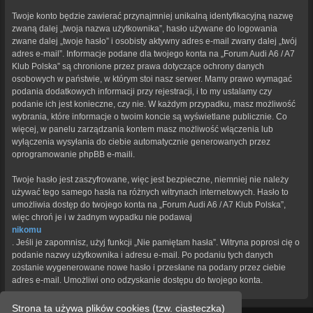
Twoje konto będzie zawierać przynajmniej unikalną identyfikacyjną nazwę
zwaną dalej „twoja nazwa użytkownika”, hasło używane do logowania
zwane dalej „twoje hasło” i osobisty aktywny adres e-mail zwany dalej „twój
adres e-mail”. Informacje podane dla twojego konta na „Forum Audi A6 / A7
Klub Polska” są chronione przez prawa dotyczące ochrony danych
osobowych w państwie, w którym stoi nasz serwer. Mamy prawo wymagać
podania dodatkowych informacji przy rejestracji, i to my ustalamy czy
podanie ich jest konieczne, czy nie. W każdym przypadku, masz możliwość
wybrania, które informacje o twoim koncie są wyświetlane publicznie. Co
więcej, w panelu zarządzania kontem masz możliwość włączenia lub
wyłączenia wysyłania do ciebie automatycznie generowanych przez
oprogramowanie phpBB e-maili.
Twoje hasło jest zaszyfrowane, więc jest bezpieczne, niemniej nie należy
używać tego samego hasła na różnych witrynach internetowych. Hasło to
umożliwia dostęp do twojego konta na „Forum Audi A6 / A7 Klub Polska”,
więc chroń je i w żadnym wypadku nie podawaj
nikomu
. Jeśli je zapomnisz, użyj funkcji „Nie pamiętam hasła”. Witryna poprosi cię o
podanie nazwy użytkownika i adresu e-mail. Po podaniu tych danych
zostanie wygenerowane nowe hasło i przesłane na podany przez ciebie
adres e-mail. Umożliwi ono odzyskanie dostępu do twojego konta.
Strona ta używa plików cookies (tzw. ciasteczka)