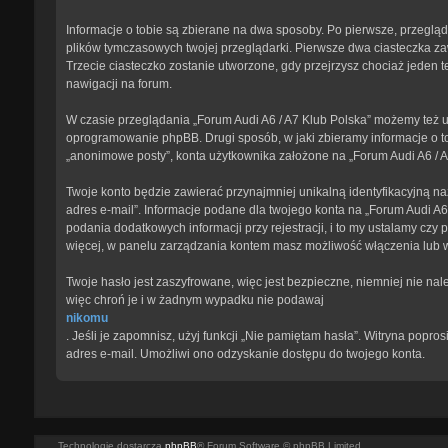
Informacje o tobie są zbierane na dwa sposoby. Po pierwsze, przegląd
plików tymczasowych twojej przeglądarki. Pierwsze dwa ciasteczka zawi
Trzecie ciasteczko zostanie utworzone, gdy przejrzysz chociaż jeden te
nawigacji na forum.
W czasie przeglądania „Forum Audi A6 / A7 Klub Polska” możemy też u
oprogramowanie phpBB. Drugi sposób, w jaki zbieramy informacje o to
„anonimowe posty”, konta użytkownika założone na „Forum Audi A6 / A7 
Twoje konto będzie zawierać przynajmniej unikalną identyfikacyjną na
adres e-mail”. Informacje podane dla twojego konta na „Forum Audi 
podania dodatkowych informacji przy rejestracji, i to my ustalamy czy
więcej, w panelu zarządzania kontem masz możliwość włączenia lub 
Twoje hasło jest zaszyfrowane, więc jest bezpieczne, niemniej nie na
więc chroń je i w żadnym wypadku nie podawaj
nikomu
. Jeśli je zapomnisz, użyj funkcji „Nie pamiętam hasła”. Witryna pop
adres e-mail. Umożliwi ono odzyskanie dostępu do twojego konta.
Technologię dostarcza
phpBB
® Forum Software © phpBB Limited