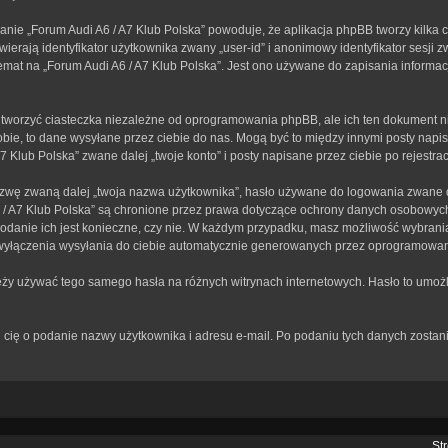
anie „Forum Audi A6 / A7 Klub Polska” powoduje, że aplikacja phpBB tworzy kilka 
erają identyfikator użytkownika zwany „user-id” i anonimowy identyfikator sesji z
mat na „Forum Audi A6 / A7 Klub Polska”. Jest ono używane do zapisania informacji,
tworzyć ciasteczka niezależne od oprogramowania phpBB, ale ich ten dokument ni
bie, to dane wysyłane przez ciebie do nas. Mogą być to między innymi posty nap
Klub Polska” zwane dalej „twoje konto” i posty napisane przez ciebie po rejestracj
zwę zwaną dalej „twoja nazwa użytkownika”, hasło używane do logowania zwane dal
A6 / A7 Klub Polska” są chronione przez prawa dotyczące ochrony danych osobowy
 podanie ich jest konieczne, czy nie. W każdym przypadku, masz możliwość wybrania
wyłączenia wysyłania do ciebie automatycznie generowanych przez oprogramowan
leży używać tego samego hasła na różnych witrynach internetowych. Hasło to umożl
rosi cię o podanie nazwy użytkownika i adresu e-mail. Po podaniu tych danych zos
St