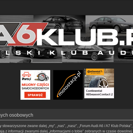
anych osobowych
my stowarzyszone zwane dalej „my”, „nas”, „nasz”, „Forum Audi A6 / A7 Klub Polska”, 
ą z informacji zwanymi dalej „informacjami o tobie” zebranych w czasie dowolnej t