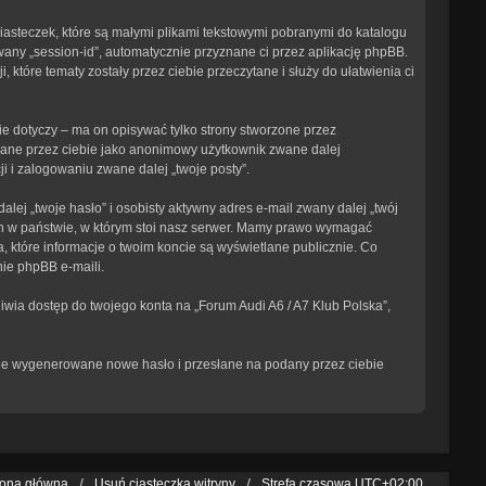
ciasteczek, które są małymi plikami tekstowymi pobranymi do katalogu
wany „session-id”, automatycznie przyznane ci przez aplikację phpBB.
 które tematy zostały przez ciebie przeczytane i służy do ułatwienia ci
e dotyczy – ma on opisywać tylko strony stworzone przez
isane przez ciebie jako anonimowy użytkownik zwane dalej
i i zalogowaniu zwane dalej „twoje posty”.
ej „twoje hasło” i osobisty aktywny adres e-mail zwany dalej „twój
ch w państwie, w którym stoi nasz serwer. Mamy prawo wymagać
, które informacje o twoim koncie są wyświetlane publicznie. Co
ie phpBB e-maili.
iwia dostęp do twojego konta na „Forum Audi A6 / A7 Klub Polska”,
tanie wygenerowane nowe hasło i przesłane na podany przez ciebie
rona główna
Usuń ciasteczka witryny
Strefa czasowa
UTC+02:00