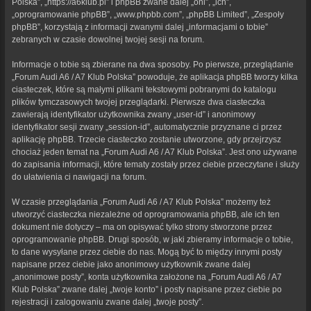
Polska”, „https://a6klub.pl” i phpBB zwane dalej „oni”, „ich”,
„oprogramowanie phpBB”, „www.phpbb.com”, „phpBB Limited”, „Zespoły
phpBB”, korzystają z informacji zwanymi dalej „informacjami o tobie”
zebranych w czasie dowolnej twojej sesji na forum.
Informacje o tobie są zbierane na dwa sposoby. Po pierwsze, przeglądanie
„Forum Audi A6 / A7 Klub Polska” powoduje, że aplikacja phpBB tworzy kilka
ciasteczek, które są małymi plikami tekstowymi pobranymi do katalogu
plików tymczasowych twojej przeglądarki. Pierwsze dwa ciasteczka
zawierają identyfikator użytkownika zwany „user-id” i anonimowy
identyfikator sesji zwany „session-id”, automatycznie przyznane ci przez
aplikację phpBB. Trzecie ciasteczko zostanie utworzone, gdy przejrzysz
chociaż jeden temat na „Forum Audi A6 / A7 Klub Polska”. Jest ono używane
do zapisania informacji, które tematy zostały przez ciebie przeczytane i służy
do ułatwienia ci nawigacji na forum.
W czasie przeglądania „Forum Audi A6 / A7 Klub Polska” możemy też
utworzyć ciasteczka niezależne od oprogramowania phpBB, ale ich ten
dokument nie dotyczy – ma on opisywać tylko strony stworzone przez
oprogramowanie phpBB. Drugi sposób, w jaki zbieramy informacje o tobie,
to dane wysyłane przez ciebie do nas. Mogą być to między innymi posty
napisane przez ciebie jako anonimowy użytkownik zwane dalej
„anonimowe posty”, konta użytkownika założone na „Forum Audi A6 / A7
Klub Polska” zwane dalej „twoje konto” i posty napisane przez ciebie po
rejestracji i zalogowaniu zwane dalej „twoje posty”.