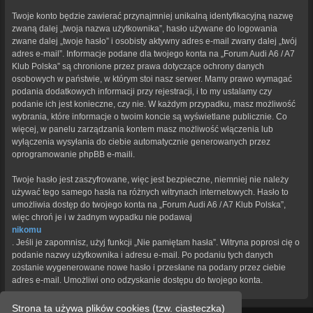
Twoje konto będzie zawierać przynajmniej unikalną identyfikacyjną nazwę
zwaną dalej „twoja nazwa użytkownika”, hasło używane do logowania
zwane dalej „twoje hasło” i osobisty aktywny adres e-mail zwany dalej „twój
adres e-mail”. Informacje podane dla twojego konta na „Forum Audi A6 / A7
Klub Polska” są chronione przez prawa dotyczące ochrony danych
osobowych w państwie, w którym stoi nasz serwer. Mamy prawo wymagać
podania dodatkowych informacji przy rejestracji, i to my ustalamy czy
podanie ich jest konieczne, czy nie. W każdym przypadku, masz możliwość
wybrania, które informacje o twoim koncie są wyświetlane publicznie. Co
więcej, w panelu zarządzania kontem masz możliwość włączenia lub
wyłączenia wysyłania do ciebie automatycznie generowanych przez
oprogramowanie phpBB e-maili.
Twoje hasło jest zaszyfrowane, więc jest bezpieczne, niemniej nie należy
używać tego samego hasła na różnych witrynach internetowych. Hasło to
umożliwia dostęp do twojego konta na „Forum Audi A6 / A7 Klub Polska”,
więc chroń je i w żadnym wypadku nie podawaj
nikomu
. Jeśli je zapomnisz, użyj funkcji „Nie pamiętam hasła”. Witryna poprosi cię o
podanie nazwy użytkownika i adresu e-mail. Po podaniu tych danych
zostanie wygenerowane nowe hasło i przesłane na podany przez ciebie
adres e-mail. Umożliwi ono odzyskanie dostępu do twojego konta.
Strona ta używa plików cookies (tzw. ciasteczka)