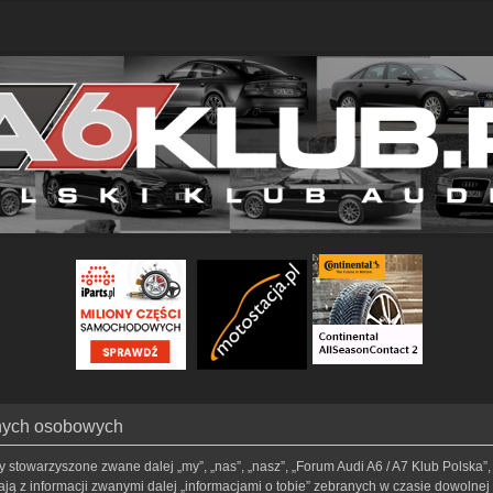
anych osobowych
my stowarzyszone zwane dalej „my”, „nas”, „nasz”, „Forum Audi A6 / A7 Klub Polska”, 
ą z informacji zwanymi dalej „informacjami o tobie” zebranych w czasie dowolnej t