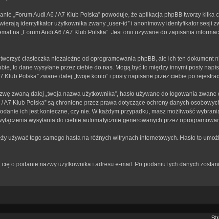
anie „Forum Audi A6 / A7 Klub Polska” powoduje, że aplikacja phpBB tworzy kilka 
erają identyfikator użytkownika zwany „user-id” i anonimowy identyfikator sesji z
mat na „Forum Audi A6 / A7 Klub Polska”. Jest ono używane do zapisania informacji,
tworzyć ciasteczka niezależne od oprogramowania phpBB, ale ich ten dokument ni
bie, to dane wysyłane przez ciebie do nas. Mogą być to między innymi posty nap
Klub Polska” zwane dalej „twoje konto” i posty napisane przez ciebie po rejestracj
zwę zwaną dalej „twoja nazwa użytkownika”, hasło używane do logowania zwane dal
A6 / A7 Klub Polska” są chronione przez prawa dotyczące ochrony danych osobowy
 podanie ich jest konieczne, czy nie. W każdym przypadku, masz możliwość wybrania
wyłączenia wysyłania do ciebie automatycznie generowanych przez oprogramowan
leży używać tego samego hasła na różnych witrynach internetowych. Hasło to umożl
rosi cię o podanie nazwy użytkownika i adresu e-mail. Po podaniu tych danych zos
St