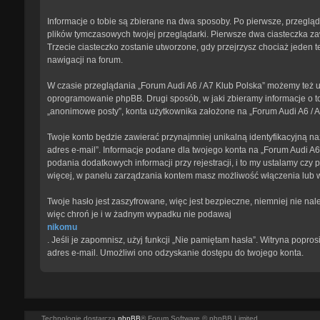
Informacje o tobie są zbierane na dwa sposoby. Po pierwsze, przegląd
plików tymczasowych twojej przeglądarki. Pierwsze dwa ciasteczka zawi
Trzecie ciasteczko zostanie utworzone, gdy przejrzysz chociaż jeden te
nawigacji na forum.
W czasie przeglądania „Forum Audi A6 / A7 Klub Polska” możemy też u
oprogramowanie phpBB. Drugi sposób, w jaki zbieramy informacje o to
„anonimowe posty”, konta użytkownika założone na „Forum Audi A6 / A7 
Twoje konto będzie zawierać przynajmniej unikalną identyfikacyjną na
adres e-mail”. Informacje podane dla twojego konta na „Forum Audi 
podania dodatkowych informacji przy rejestracji, i to my ustalamy czy
więcej, w panelu zarządzania kontem masz możliwość włączenia lub 
Twoje hasło jest zaszyfrowane, więc jest bezpieczne, niemniej nie na
więc chroń je i w żadnym wypadku nie podawaj
nikomu
. Jeśli je zapomnisz, użyj funkcji „Nie pamiętam hasła”. Witryna pop
adres e-mail. Umożliwi ono odzyskanie dostępu do twojego konta.
Technologię dostarcza
phpBB
® Forum Software © phpBB Limited