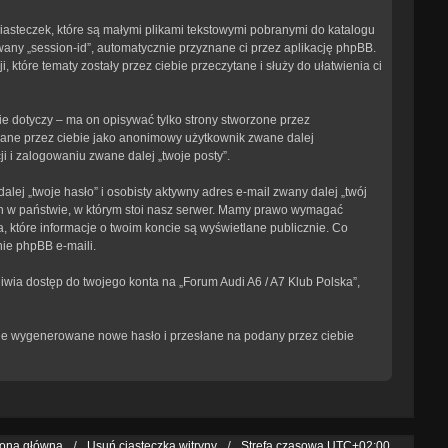
ciasteczek, które są małymi plikami tekstowymi pobranymi do katalogu
wany „session-id”, automatycznie przyznane ci przez aplikację phpBB.
 które tematy zostały przez ciebie przeczytane i służy do ułatwienia ci
e dotyczy – ma on opisywać tylko strony stworzone przez
isane przez ciebie jako anonimowy użytkownik zwane dalej
i i zalogowaniu zwane dalej „twoje posty”.
ej „twoje hasło” i osobisty aktywny adres e-mail zwany dalej „twój
ch w państwie, w którym stoi nasz serwer. Mamy prawo wymagać
, które informacje o twoim koncie są wyświetlane publicznie. Co
ie phpBB e-maili.
iwia dostęp do twojego konta na „Forum Audi A6 / A7 Klub Polska”,
tanie wygenerowane nowe hasło i przesłane na podany przez ciebie
rona główna
Usuń ciasteczka witryny
Strefa czasowa
UTC+02:00