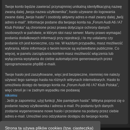
Twoje konto będzie zawierać przynajmniej unikalną identyfikacyjną nazwę
zwaną dalej „twoja nazwa użytkownika”, hasło używane do logowania
zwane dalej „twoje hasło” i osobisty aktywny adres e-mail zwany dalej „twój
adres e-mail”. Informacje podane dla twojego konta na „Forum Audi A6 / A7
Klub Polska” są chronione przez prawa dotyczące ochrony danych
osobowych w państwie, w którym stoi nasz serwer. Mamy prawo wymagać
podania dodatkowych informacji przy rejestracji, i to my ustalamy czy
podanie ich jest konieczne, czy nie. W każdym przypadku, masz możliwość
wybrania, które informacje o twoim koncie są wyświetlane publicznie. Co
więcej, w panelu zarządzania kontem masz możliwość włączenia lub
wyłączenia wysyłania do ciebie automatycznie generowanych przez
oprogramowanie phpBB e-maili.
Twoje hasło jest zaszyfrowane, więc jest bezpieczne, niemniej nie należy
używać tego samego hasła na różnych witrynach internetowych. Hasło to
umożliwia dostęp do twojego konta na „Forum Audi A6 / A7 Klub Polska”,
więc chroń je i w żadnym wypadku nie podawaj
nikomu
. Jeśli je zapomnisz, użyj funkcji „Nie pamiętam hasła”. Witryna poprosi cię o
podanie nazwy użytkownika i adresu e-mail. Po podaniu tych danych
zostanie wygenerowane nowe hasło i przesłane na podany przez ciebie
adres e-mail. Umożliwi ono odzyskanie dostępu do twojego konta.
Strona ta używa plików cookies (tzw. ciasteczka)