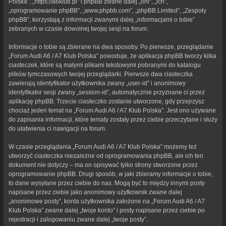
Polska”, „https://a6klub.pl” i phpBB zwane dalej „oni”, „ich”,
„oprogramowanie phpBB”, „www.phpbb.com”, „phpBB Limited”, „Zespoły
phpBB”, korzystają z informacji zwanymi dalej „informacjami o tobie”
zebranych w czasie dowolnej twojej sesji na forum.
Informacje o tobie są zbierane na dwa sposoby. Po pierwsze, przeglądanie
„Forum Audi A6 / A7 Klub Polska” powoduje, że aplikacja phpBB tworzy kilka
ciasteczek, które są małymi plikami tekstowymi pobranymi do katalogu
plików tymczasowych twojej przeglądarki. Pierwsze dwa ciasteczka
zawierają identyfikator użytkownika zwany „user-id” i anonimowy
identyfikator sesji zwany „session-id”, automatycznie przyznane ci przez
aplikację phpBB. Trzecie ciasteczko zostanie utworzone, gdy przejrzysz
chociaż jeden temat na „Forum Audi A6 / A7 Klub Polska”. Jest ono używane
do zapisania informacji, które tematy zostały przez ciebie przeczytane i służy
do ułatwienia ci nawigacji na forum.
W czasie przeglądania „Forum Audi A6 / A7 Klub Polska” możemy też
utworzyć ciasteczka niezależne od oprogramowania phpBB, ale ich ten
dokument nie dotyczy – ma on opisywać tylko strony stworzone przez
oprogramowanie phpBB. Drugi sposób, w jaki zbieramy informacje o tobie,
to dane wysyłane przez ciebie do nas. Mogą być to między innymi posty
napisane przez ciebie jako anonimowy użytkownik zwane dalej
„anonimowe posty”, konta użytkownika założone na „Forum Audi A6 / A7
Klub Polska” zwane dalej „twoje konto” i posty napisane przez ciebie po
rejestracji i zalogowaniu zwane dalej „twoje posty”.