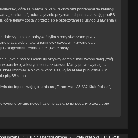
ciasteczek, które są małymi plikami tekstowymi pobranymi do katalogu
wany „session-id”, automatycznie przyznane ci przez aplikację phpBB.
 które tematy zostały przez ciebie przeczytane i służy do ułatwienia ci
e dotyczy – ma on opisywać tylko strony stworzone przez
isane przez ciebie jako anonimowy użytkownik zwane dalej
i i zalogowaniu zwane dalej „twoje posty”.
ej „twoje hasło” i osobisty aktywny adres e-mail zwany dalej „twój
ch w państwie, w którym stoi nasz serwer. Mamy prawo wymagać
, które informacje o twoim koncie są wyświetlane publicznie. Co
ie phpBB e-maili.
iwia dostęp do twojego konta na „Forum Audi A6 / A7 Klub Polska”,
tanie wygenerowane nowe hasło i przesłane na podany przez ciebie
rona główna
Usuń ciasteczka witryny
Strefa czasowa
UTC+02:00