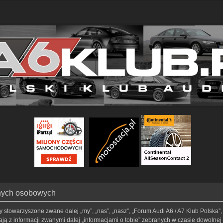
anych osobowych
my stowarzyszone zwane dalej „my”, „nas”, „nasz”, „Forum Audi A6 / A7 Klub Polska”, 
ą z informacji zwanymi dalej „informacjami o tobie” zebranych w czasie dowolnej t