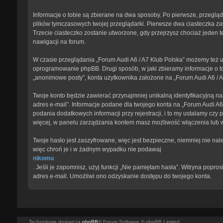
Informacje o tobie są zbierane na dwa sposoby. Po pierwsze, przegląd
plików tymczasowych twojej przeglądarki. Pierwsze dwa ciasteczka zawi
Trzecie ciasteczko zostanie utworzone, gdy przejrzysz chociaż jeden te
nawigacji na forum.
W czasie przeglądania „Forum Audi A6 / A7 Klub Polska” możemy też u
oprogramowanie phpBB. Drugi sposób, w jaki zbieramy informacje o to
„anonimowe posty”, konta użytkownika założone na „Forum Audi A6 / A7 
Twoje konto będzie zawierać przynajmniej unikalną identyfikacyjną na
adres e-mail”. Informacje podane dla twojego konta na „Forum Audi 
podania dodatkowych informacji przy rejestracji, i to my ustalamy czy
więcej, w panelu zarządzania kontem masz możliwość włączenia lub 
Twoje hasło jest zaszyfrowane, więc jest bezpieczne, niemniej nie na
więc chroń je i w żadnym wypadku nie podawaj
nikomu
. Jeśli je zapomnisz, użyj funkcji „Nie pamiętam hasła”. Witryna pop
adres e-mail. Umożliwi ono odzyskanie dostępu do twojego konta.
Technologię dostarcza
phpBB
® Forum Software © phpBB Limited