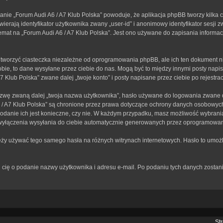
anie „Forum Audi A6 / A7 Klub Polska” powoduje, że aplikacja phpBB tworzy kilka 
erają identyfikator użytkownika zwany „user-id” i anonimowy identyfikator sesji z
mat na „Forum Audi A6 / A7 Klub Polska”. Jest ono używane do zapisania informacji,
tworzyć ciasteczka niezależne od oprogramowania phpBB, ale ich ten dokument ni
bie, to dane wysyłane przez ciebie do nas. Mogą być to między innymi posty nap
Klub Polska” zwane dalej „twoje konto” i posty napisane przez ciebie po rejestracj
zwę zwaną dalej „twoja nazwa użytkownika”, hasło używane do logowania zwane dal
A6 / A7 Klub Polska” są chronione przez prawa dotyczące ochrony danych osobowy
 podanie ich jest konieczne, czy nie. W każdym przypadku, masz możliwość wybrania
wyłączenia wysyłania do ciebie automatycznie generowanych przez oprogramowan
leży używać tego samego hasła na różnych witrynach internetowych. Hasło to umożl
rosi cię o podanie nazwy użytkownika i adresu e-mail. Po podaniu tych danych zos
St