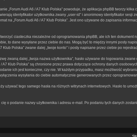
anie „Forum Audi A6 / A7 Klub Polska” powoduje, że aplikacja phpBB tworzy kilka 
erają identyfikator użytkownika zwany „user-id” i anonimowy identyfikator sesji z
mat na „Forum Audi A6 / A7 Klub Polska”. Jest ono używane do zapisania informacji,
tworzyć ciasteczka niezależne od oprogramowania phpBB, ale ich ten dokument ni
bie, to dane wysyłane przez ciebie do nas. Mogą być to między innymi posty nap
Klub Polska” zwane dalej „twoje konto” i posty napisane przez ciebie po rejestracj
zwę zwaną dalej „twoja nazwa użytkownika”, hasło używane do logowania zwane dal
A6 / A7 Klub Polska” są chronione przez prawa dotyczące ochrony danych osobowy
 podanie ich jest konieczne, czy nie. W każdym przypadku, masz możliwość wybrania
wyłączenia wysyłania do ciebie automatycznie generowanych przez oprogramowan
leży używać tego samego hasła na różnych witrynach internetowych. Hasło to umożl
rosi cię o podanie nazwy użytkownika i adresu e-mail. Po podaniu tych danych zos
St