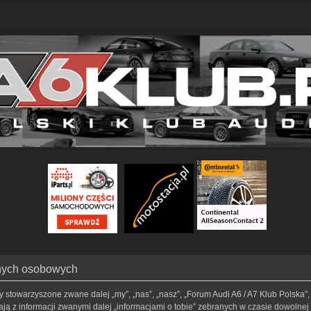
anych osobowych
my stowarzyszone zwane dalej „my”, „nas”, „nasz”, „Forum Audi A6 / A7 Klub Polska”, 
ą z informacji zwanymi dalej „informacjami o tobie” zebranych w czasie dowolnej t