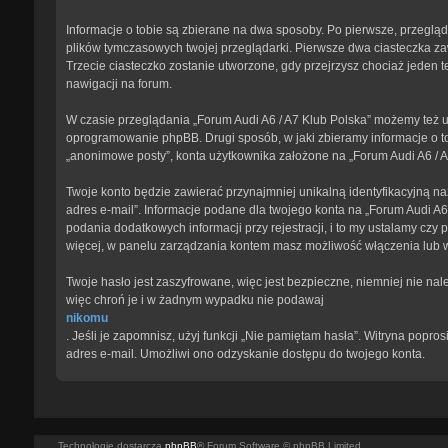
Informacje o tobie są zbierane na dwa sposoby. Po pierwsze, przegląd
plików tymczasowych twojej przeglądarki. Pierwsze dwa ciasteczka zawi
Trzecie ciasteczko zostanie utworzone, gdy przejrzysz chociaż jeden te
nawigacji na forum.
W czasie przeglądania „Forum Audi A6 / A7 Klub Polska” możemy też u
oprogramowanie phpBB. Drugi sposób, w jaki zbieramy informacje o to
„anonimowe posty”, konta użytkownika założone na „Forum Audi A6 / A7 
Twoje konto będzie zawierać przynajmniej unikalną identyfikacyjną na
adres e-mail”. Informacje podane dla twojego konta na „Forum Audi 
podania dodatkowych informacji przy rejestracji, i to my ustalamy czy
więcej, w panelu zarządzania kontem masz możliwość włączenia lub 
Twoje hasło jest zaszyfrowane, więc jest bezpieczne, niemniej nie na
więc chroń je i w żadnym wypadku nie podawaj
nikomu
. Jeśli je zapomnisz, użyj funkcji „Nie pamiętam hasła”. Witryna pop
adres e-mail. Umożliwi ono odzyskanie dostępu do twojego konta.
Technologię dostarcza
phpBB
® Forum Software © phpBB Limited