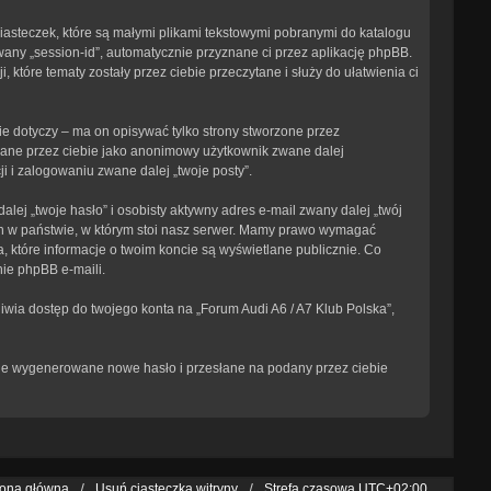
ciasteczek, które są małymi plikami tekstowymi pobranymi do katalogu
wany „session-id”, automatycznie przyznane ci przez aplikację phpBB.
 które tematy zostały przez ciebie przeczytane i służy do ułatwienia ci
e dotyczy – ma on opisywać tylko strony stworzone przez
isane przez ciebie jako anonimowy użytkownik zwane dalej
i i zalogowaniu zwane dalej „twoje posty”.
ej „twoje hasło” i osobisty aktywny adres e-mail zwany dalej „twój
ch w państwie, w którym stoi nasz serwer. Mamy prawo wymagać
, które informacje o twoim koncie są wyświetlane publicznie. Co
ie phpBB e-maili.
iwia dostęp do twojego konta na „Forum Audi A6 / A7 Klub Polska”,
tanie wygenerowane nowe hasło i przesłane na podany przez ciebie
rona główna
Usuń ciasteczka witryny
Strefa czasowa
UTC+02:00