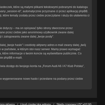
ciasteczek, które są małymi plikami tekstowymi pobranymi do katalogu
wany „session-id”, automatycznie przyznane ci przez aplikację phpBB.
 które tematy zostały przez ciebie przeczytane i służy do ułatwienia ci
e dotyczy – ma on opisywać tylko strony stworzone przez
isane przez ciebie jako anonimowy użytkownik zwane dalej
i i zalogowaniu zwane dalej „twoje posty”.
ej „twoje hasło” i osobisty aktywny adres e-mail zwany dalej „twój
ch w państwie, w którym stoi nasz serwer. Mamy prawo wymagać
, które informacje o twoim koncie są wyświetlane publicznie. Co
ie phpBB e-maili.
iwia dostęp do twojego konta na „Forum Audi A6 / A7 Klub Polska”,
tanie wygenerowane nowe hasło i przesłane na podany przez ciebie
rona główna
Usuń ciasteczka witryny
Strefa czasowa
UTC+02:00