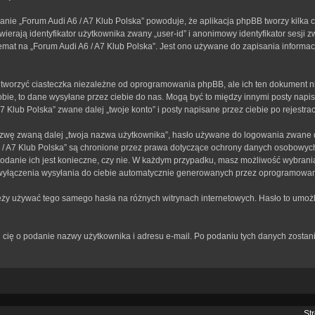
anie „Forum Audi A6 / A7 Klub Polska” powoduje, że aplikacja phpBB tworzy kilka 
erają identyfikator użytkownika zwany „user-id” i anonimowy identyfikator sesji z
mat na „Forum Audi A6 / A7 Klub Polska”. Jest ono używane do zapisania informacji,
tworzyć ciasteczka niezależne od oprogramowania phpBB, ale ich ten dokument ni
bie, to dane wysyłane przez ciebie do nas. Mogą być to między innymi posty nap
Klub Polska” zwane dalej „twoje konto” i posty napisane przez ciebie po rejestracj
zwę zwaną dalej „twoja nazwa użytkownika”, hasło używane do logowania zwane dal
A6 / A7 Klub Polska” są chronione przez prawa dotyczące ochrony danych osobowy
 podanie ich jest konieczne, czy nie. W każdym przypadku, masz możliwość wybrania
wyłączenia wysyłania do ciebie automatycznie generowanych przez oprogramowan
leży używać tego samego hasła na różnych witrynach internetowych. Hasło to umożl
rosi cię o podanie nazwy użytkownika i adresu e-mail. Po podaniu tych danych zos
St