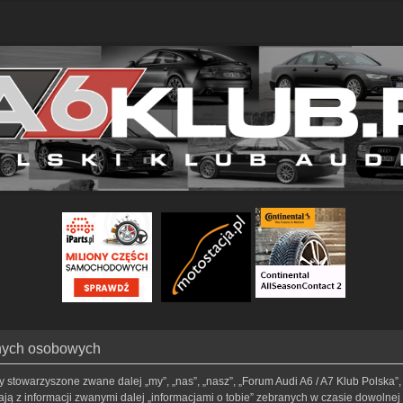
anych osobowych
my stowarzyszone zwane dalej „my”, „nas”, „nasz”, „Forum Audi A6 / A7 Klub Polska”, 
ą z informacji zwanymi dalej „informacjami o tobie” zebranych w czasie dowolnej t