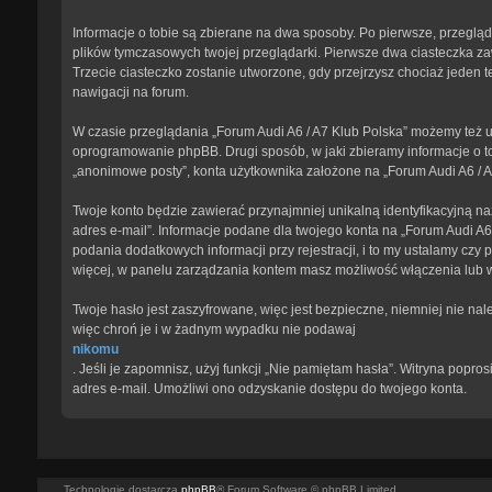
Informacje o tobie są zbierane na dwa sposoby. Po pierwsze, przegląd
plików tymczasowych twojej przeglądarki. Pierwsze dwa ciasteczka zawi
Trzecie ciasteczko zostanie utworzone, gdy przejrzysz chociaż jeden te
nawigacji na forum.
W czasie przeglądania „Forum Audi A6 / A7 Klub Polska” możemy też u
oprogramowanie phpBB. Drugi sposób, w jaki zbieramy informacje o to
„anonimowe posty”, konta użytkownika założone na „Forum Audi A6 / A7 
Twoje konto będzie zawierać przynajmniej unikalną identyfikacyjną na
adres e-mail”. Informacje podane dla twojego konta na „Forum Audi 
podania dodatkowych informacji przy rejestracji, i to my ustalamy czy
więcej, w panelu zarządzania kontem masz możliwość włączenia lub 
Twoje hasło jest zaszyfrowane, więc jest bezpieczne, niemniej nie na
więc chroń je i w żadnym wypadku nie podawaj
nikomu
. Jeśli je zapomnisz, użyj funkcji „Nie pamiętam hasła”. Witryna pop
adres e-mail. Umożliwi ono odzyskanie dostępu do twojego konta.
Technologię dostarcza
phpBB
® Forum Software © phpBB Limited