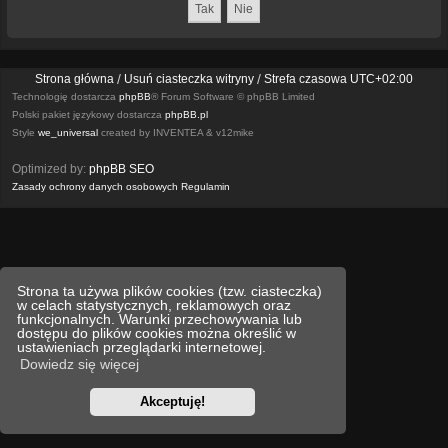
Strona główna
Usuń ciasteczka witryny
Strefa czasowa
UTC+02:00
Technologię dostarcza
phpBB
® Forum Software © phpBB Limited
Polski pakiet językowy dostarcza
phpBB.pl
Style
we_universal
created by INVENTEA & v12mike
Optimized by:
phpBB SEO
Zasady ochrony danych osobowych
Regulamin
Strona ta używa plików cookies (tzw. ciasteczka)
w celach statystycznych, reklamowych oraz
funkcjonalnych. Warunki przechowywania lub
dostępu do plików cookies można określić w
ustawieniach przeglądarki internetowej.
Dowiedz się więcej
Akceptuję!