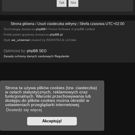
Strona główna
Usuń ciasteczka witryny
Strefa czasowa
UTC+02:00
Technologię dostarcza
phpBB
® Forum Software © phpBB Limited
Polski pakiet językowy dostarcza
phpBB.pl
Style
we_universal
created by INVENTEA & v12mike
Optimized by:
phpBB SEO
Zasady ochrony danych osobowych
Regulamin
Strona ta używa plików cookies (tzw. ciasteczka)
w celach statystycznych, reklamowych oraz
funkcjonalnych. Warunki przechowywania lub
dostępu do plików cookies można określić w
ustawieniach przeglądarki internetowej.
Dowiedz się więcej
Akceptuję!