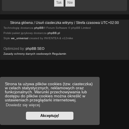
Strona główna
Usuń ciasteczka witryny
Strefa czasowa
UTC+02:00
Technologię dostarcza
phpBB
® Forum Software © phpBB Limited
Polski pakiet językowy dostarcza
phpBB.pl
Style
we_universal
created by INVENTEA & v12mike
Optimized by:
phpBB SEO
Zasady ochrony danych osobowych
Regulamin
Strona ta używa plików cookies (tzw. ciasteczka)
w celach statystycznych, reklamowych oraz
funkcjonalnych. Warunki przechowywania lub
dostępu do plików cookies można określić w
ustawieniach przeglądarki internetowej.
Dowiedz się więcej
Akceptuję!