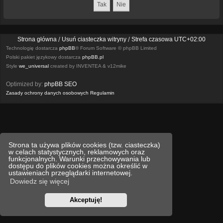
Strona główna
Usuń ciasteczka witryny
Strefa czasowa
UTC+02:00
Technologię dostarcza
phpBB
® Forum Software © phpBB Limited
Polski pakiet językowy dostarcza
phpBB.pl
Style
we_universal
created by INVENTEA & v12mike
Optimized by:
phpBB SEO
Zasady ochrony danych osobowych
Regulamin
Strona ta używa plików cookies (tzw. ciasteczka)
w celach statystycznych, reklamowych oraz
funkcjonalnych. Warunki przechowywania lub
dostępu do plików cookies można określić w
ustawieniach przeglądarki internetowej.
Dowiedz się więcej
Akceptuję!