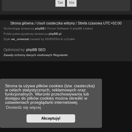
Strona główna
Usuń ciasteczka witryny
Strefa czasowa
UTC+02:00
Technologię dostarcza
phpBB
® Forum Software © phpBB Limited
Polski pakiet językowy dostarcza
phpBB.pl
Style
we_universal
created by INVENTEA & v12mike
Optimized by:
phpBB SEO
Zasady ochrony danych osobowych
Regulamin
Strona ta używa plików cookies (tzw. ciasteczka)
w celach statystycznych, reklamowych oraz
funkcjonalnych. Warunki przechowywania lub
dostępu do plików cookies można określić w
ustawieniach przeglądarki internetowej.
Dowiedz się więcej
Akceptuję!