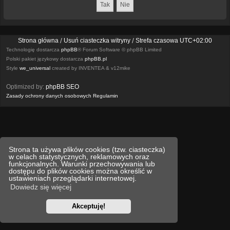
Strona główna
Usuń ciasteczka witryny
Strefa czasowa
UTC+02:00
Technologię dostarcza
phpBB
® Forum Software © phpBB Limited
Polski pakiet językowy dostarcza
phpBB.pl
Style
we_universal
created by INVENTEA & v12mike
Optimized by:
phpBB SEO
Zasady ochrony danych osobowych
Regulamin
Strona ta używa plików cookies (tzw. ciasteczka)
w celach statystycznych, reklamowych oraz
funkcjonalnych. Warunki przechowywania lub
dostępu do plików cookies można określić w
ustawieniach przeglądarki internetowej.
Dowiedz się więcej
Akceptuję!