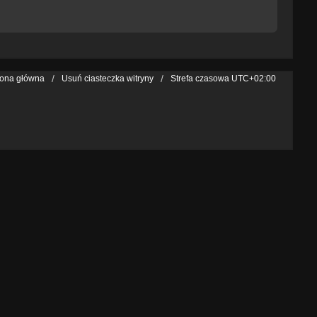
rona główna
Usuń ciasteczka witryny
Strefa czasowa
UTC+02:00