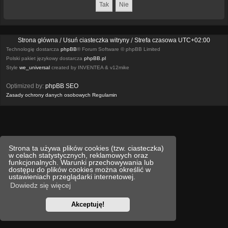
Strona główna
Usuń ciasteczka witryny
Strefa czasowa
UTC+02:00
Technologię dostarcza
phpBB
® Forum Software © phpBB Limited
Polski pakiet językowy dostarcza
phpBB.pl
Style
we_universal
created by INVENTEA & v12mike
Optimized by:
phpBB SEO
Zasady ochrony danych osobowych
Regulamin
Strona ta używa plików cookies (tzw. ciasteczka)
w celach statystycznych, reklamowych oraz
funkcjonalnych. Warunki przechowywania lub
dostępu do plików cookies można określić w
ustawieniach przeglądarki internetowej.
Dowiedz się więcej
Akceptuję!