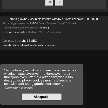
Strona główna
Usuń ciasteczka witryny
Strefa czasowa
UTC+02:00
Technologię dostarcza
phpBB
® Forum Software © phpBB Limited
Polski pakiet językowy dostarcza
phpBB.pl
Style
we_universal
created by INVENTEA & v12mike
Optimized by:
phpBB SEO
Zasady ochrony danych osobowych
Regulamin
Strona ta używa plików cookies (tzw. ciasteczka)
w celach statystycznych, reklamowych oraz
funkcjonalnych. Warunki przechowywania lub
dostępu do plików cookies można określić w
ustawieniach przeglądarki internetowej.
Dowiedz się więcej
Akceptuję!