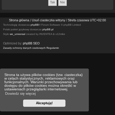
Strona główna
Usuń ciasteczka witryny
Strefa czasowa
UTC+02:00
Technologię dostarcza
phpBB
® Forum Software © phpBB Limited
Polski pakiet językowy dostarcza
phpBB.pl
Style
we_universal
created by INVENTEA & v12mike
Optimized by:
phpBB SEO
Zasady ochrony danych osobowych
Regulamin
Strona ta używa plików cookies (tzw. ciasteczka)
w celach statystycznych, reklamowych oraz
funkcjonalnych. Warunki przechowywania lub
dostępu do plików cookies można określić w
ustawieniach przeglądarki internetowej.
Dowiedz się więcej
Akceptuję!