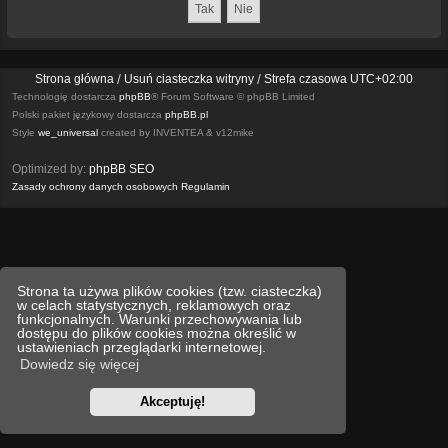
Strona główna
Usuń ciasteczka witryny
Strefa czasowa
UTC+02:00
Technologię dostarcza
phpBB
® Forum Software © phpBB Limited
Polski pakiet językowy dostarcza
phpBB.pl
Style
we_universal
created by INVENTEA & v12mike
Optimized by:
phpBB SEO
Zasady ochrony danych osobowych
Regulamin
Strona ta używa plików cookies (tzw. ciasteczka)
w celach statystycznych, reklamowych oraz
funkcjonalnych. Warunki przechowywania lub
dostępu do plików cookies można określić w
ustawieniach przeglądarki internetowej.
Dowiedz się więcej
Akceptuję!