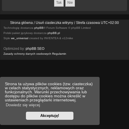
Strona główna
Usuń ciasteczka witryny
Strefa czasowa
UTC+02:00
Technologię dostarcza
phpBB
® Forum Software © phpBB Limited
Polski pakiet językowy dostarcza
phpBB.pl
Style
we_universal
created by INVENTEA & v12mike
Optimized by:
phpBB SEO
Zasady ochrony danych osobowych
Regulamin
Strona ta używa plików cookies (tzw. ciasteczka)
w celach statystycznych, reklamowych oraz
funkcjonalnych. Warunki przechowywania lub
dostępu do plików cookies można określić w
ustawieniach przeglądarki internetowej.
Dowiedz się więcej
Akceptuję!