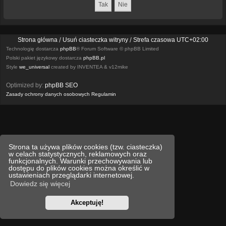
Strona główna
Usuń ciasteczka witryny
Strefa czasowa
UTC+02:00
Technologię dostarcza
phpBB
® Forum Software © phpBB Limited
Polski pakiet językowy dostarcza
phpBB.pl
Style
we_universal
created by INVENTEA & v12mike
Optimized by:
phpBB SEO
Zasady ochrony danych osobowych
Regulamin
Strona ta używa plików cookies (tzw. ciasteczka)
w celach statystycznych, reklamowych oraz
funkcjonalnych. Warunki przechowywania lub
dostępu do plików cookies można określić w
ustawieniach przeglądarki internetowej.
Dowiedz się więcej
Akceptuję!