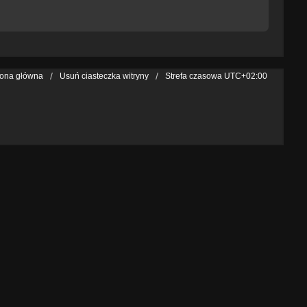
rona główna
Usuń ciasteczka witryny
Strefa czasowa
UTC+02:00