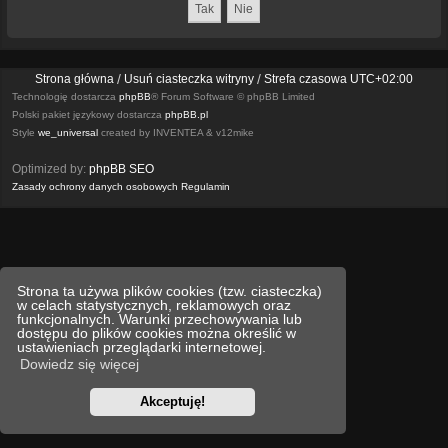
Strona główna
Usuń ciasteczka witryny
Strefa czasowa
UTC+02:00
Technologię dostarcza
phpBB
® Forum Software © phpBB Limited
Polski pakiet językowy dostarcza
phpBB.pl
Style
we_universal
created by INVENTEA & v12mike
Optimized by:
phpBB SEO
Zasady ochrony danych osobowych
Regulamin
Strona ta używa plików cookies (tzw. ciasteczka)
w celach statystycznych, reklamowych oraz
funkcjonalnych. Warunki przechowywania lub
dostępu do plików cookies można określić w
ustawieniach przeglądarki internetowej.
Dowiedz się więcej
Akceptuję!