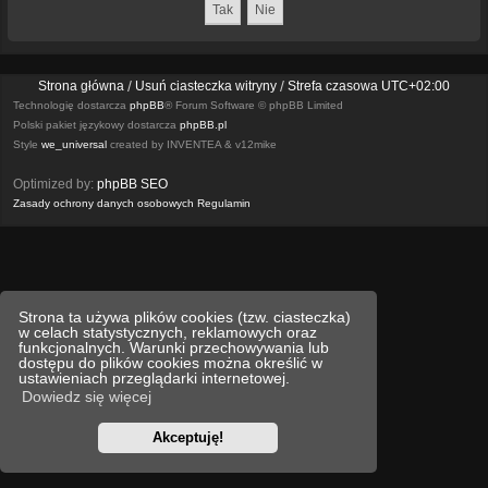
Strona główna
Usuń ciasteczka witryny
Strefa czasowa
UTC+02:00
Technologię dostarcza
phpBB
® Forum Software © phpBB Limited
Polski pakiet językowy dostarcza
phpBB.pl
Style
we_universal
created by INVENTEA & v12mike
Optimized by:
phpBB SEO
Zasady ochrony danych osobowych
Regulamin
Strona ta używa plików cookies (tzw. ciasteczka)
w celach statystycznych, reklamowych oraz
funkcjonalnych. Warunki przechowywania lub
dostępu do plików cookies można określić w
ustawieniach przeglądarki internetowej.
Dowiedz się więcej
Akceptuję!