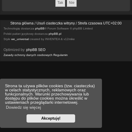
Strona główna
Usuń ciasteczka witryny
Strefa czasowa
UTC+02:00
Technologię dostarcza
phpBB
® Forum Software © phpBB Limited
Polski pakiet językowy dostarcza
phpBB.pl
Style
we_universal
created by INVENTEA & v12mike
Optimized by:
phpBB SEO
Zasady ochrony danych osobowych
Regulamin
Strona ta używa plików cookies (tzw. ciasteczka)
w celach statystycznych, reklamowych oraz
funkcjonalnych. Warunki przechowywania lub
dostępu do plików cookies można określić w
ustawieniach przeglądarki internetowej.
Dowiedz się więcej
Akceptuję!