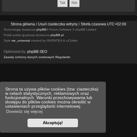
Strona główna
Usuń ciasteczka witryny
Strefa czasowa
UTC+02:00
Technologię dostarcza
phpBB
® Forum Software © phpBB Limited
Polski pakiet językowy dostarcza
phpBB.pl
Style
we_universal
created by INVENTEA & v12mike
Optimized by:
phpBB SEO
Zasady ochrony danych osobowych
Regulamin
Strona ta używa plików cookies (tzw. ciasteczka)
w celach statystycznych, reklamowych oraz
funkcjonalnych. Warunki przechowywania lub
dostępu do plików cookies można określić w
ustawieniach przeglądarki internetowej.
Dowiedz się więcej
Akceptuję!