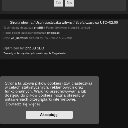
Strona główna
Usuń ciasteczka witryny
Strefa czasowa
UTC+02:00
Technologię dostarcza
phpBB
® Forum Software © phpBB Limited
Polski pakiet językowy dostarcza
phpBB.pl
Style
we_universal
created by INVENTEA & v12mike
Optimized by:
phpBB SEO
Zasady ochrony danych osobowych
Regulamin
Strona ta używa plików cookies (tzw. ciasteczka)
w celach statystycznych, reklamowych oraz
funkcjonalnych. Warunki przechowywania lub
dostępu do plików cookies można określić w
ustawieniach przeglądarki internetowej.
Dowiedz się więcej
Akceptuję!