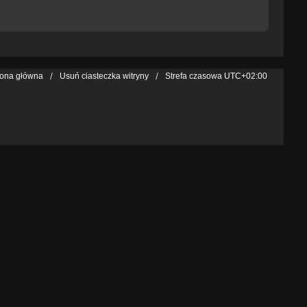
rona główna
Usuń ciasteczka witryny
Strefa czasowa
UTC+02:00